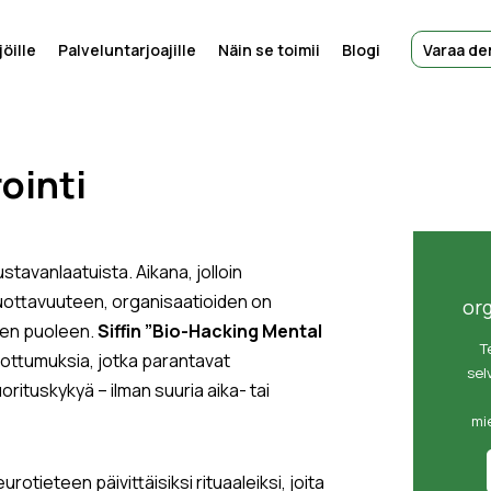
öille
Palveluntarjoajille
Näin se toimii
Blogi
Varaa d
ointi
stavanlaatuista. Aikana, jolloin
uottavuuteen, organisaatioiden on
or
jen puoleen.
Siffin ”Bio-Hacking Mental
T
tottumuksia, jotka parantavat
sel
uorituskykyä – ilman suuria aika- tai
mi
tieteen päivittäisiksi rituaaleiksi, joita