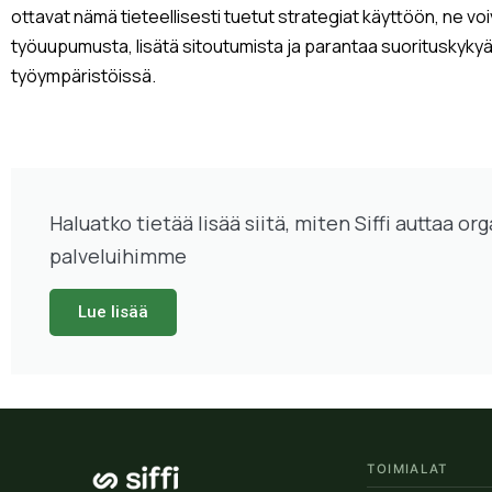
ottavat nämä tieteellisesti tuetut strategiat käyttöön, ne vo
työuupumusta, lisätä sitoutumista ja parantaa suorituskykyä
työympäristöissä.
Haluatko tietää lisää siitä, miten Siffi auttaa o
palveluihimme
Lue lisää
TOIMIALAT