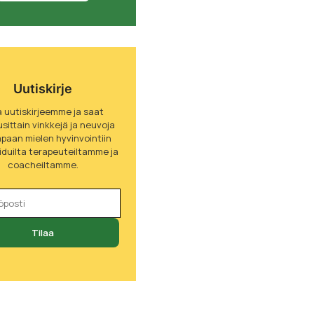
Uutiskirje
a uutiskirjeemme ja saat
sittain vinkkejä ja neuvoja
paan mielen hyvinvointiin
oiduilta terapeuteiltamme ja
coacheiltamme.
Tilaa