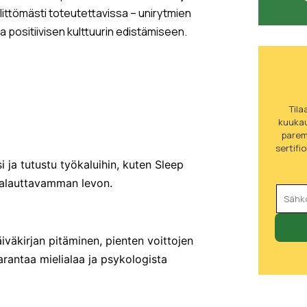
littömästi toteutettavissa – unirytmien
 positiivisen kulttuurin edistämiseen.
Tila
kuukau
parem
sertifi
 ja tutustu työkaluihin, kuten Sleep
palauttavamman levon.
äiväkirjan pitäminen, pienten voittojen
arantaa mielialaa ja psykologista