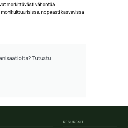
ivat merkittävästi vähentää
 monikulttuurisissa, nopeasti kasvavissa
rganisaatioita? Tutustu
RESURSSIT