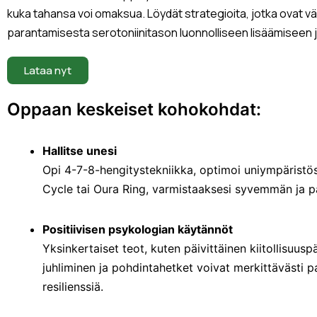
kuka tahansa voi omaksua. Löydät strategioita, jotka ovat vä
parantamisesta serotoniinitason luonnolliseen lisäämiseen ja
Lataa nyt
Oppaan keskeiset kohokohdat:
Hallitse unesi
Opi 4-7-8-hengitystekniikka, optimoi uniympäristösi
Cycle tai Oura Ring, varmistaaksesi syvemmän ja 
Positiivisen psykologian käytännöt
Yksinkertaiset teot, kuten päivittäinen kiitollisuusp
juhliminen ja pohdintahetket voivat merkittävästi p
resilienssiä.