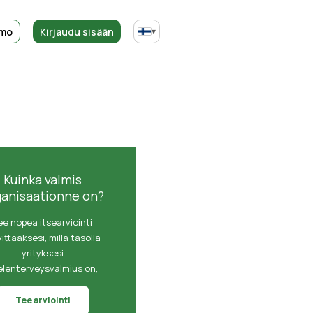
emo
Kirjaudu sisään
▾
Kuinka valmis
ganisaationne on?
ee nopea itsearviointi
vittääksesi, millä tasolla
yrityksesi
elenterveysvalmius on,
Tee arviointi