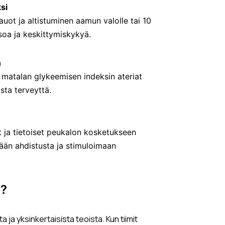
si
tauot ja altistuminen aamun valolle tai 10
soa ja keskittymiskykyä.
n
a matalan glykeemisen indeksin ateriat
sta terveyttä.
 ja tietoiset peukalon kosketukseen
ään ahdistusta ja stimuloimaan
e?
 ja yksinkertaisista teoista. Kun tiimit