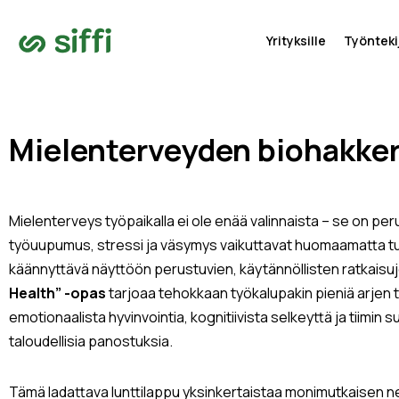
Yrityksille
Työntekij
Mielenterveyden biohakker
Mielenterveys työpaikalla ei ole enää valinnaista – se on peru
työuupumus, stressi ja väsymys vaikuttavat huomaamatta t
käännyttävä näyttöön perustuvien, käytännöllisten ratkaisu
Health” -opas
tarjoaa tehokkaan työkalupakin pieniä arjen 
emotionaalista hyvinvointia, kognitiivista selkeyttä ja tiimin s
taloudellisia panostuksia.
Tämä ladattava lunttilappu yksinkertaistaa monimutkaisen neuro