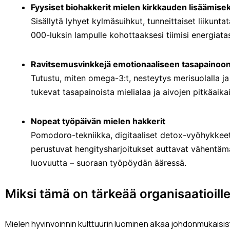
Fyysiset biohakkerit mielen kirkkauden lisäämisek
Sisällytä lyhyet kylmäsuihkut, tunneittaiset liikunta
000-luksin lampulle kohottaaksesi tiimisi energiata
Ravitsemusvinkkejä emotionaaliseen tasapainoo
Tutustu, miten omega-3:t, nesteytys merisuolalla j
tukevat tasapainoista mielialaa ja aivojen pitkäaikai
Nopeat työpäivän mielen hakkerit
Pomodoro-tekniikka, digitaaliset detox-vyöhykkeet
perustuvat hengitysharjoitukset auttavat vähentäm
luovuutta – suoraan työpöydän ääressä.
Miksi tämä on tärkeää organisaatioill
Mielen hyvinvoinnin kulttuurin luominen alkaa johdonmukaisista