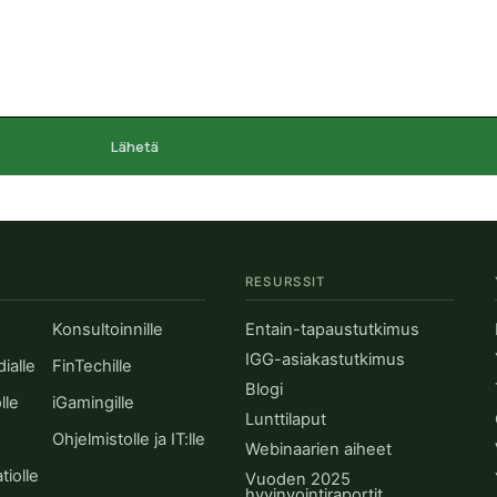
Lähetä
RESURSSIT
Konsultoinnille
Entain-tapaustutkimus
IGG-asiakastutkimus
dialle
FinTechille
Blogi
lle
iGamingille
Lunttilaput
Ohjelmistolle ja IT:lle
Webinaarien aiheet
iolle
Vuoden 2025
hyvinvointiraportit