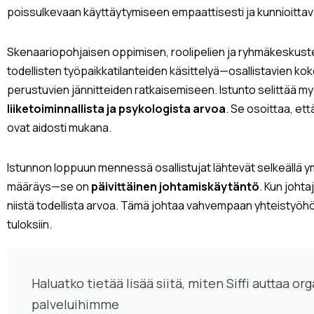
poissulkevaan käyttäytymiseen empaattisesti ja kunnioittav
Skenaariopohjaisen oppimisen, roolipelien ja ryhmäkeskustelu
todellisten työpaikkatilanteiden käsittelyä—osallistavien ko
perustuvien jännitteiden ratkaisemiseen. Istunto selittää m
liiketoiminnallista ja psykologista arvoa
. Se osoittaa, ett
ovat aidosti mukana.
Istunnon loppuun mennessä osallistujat lähtevät selkeällä ym
määräys—se on
päivittäinen johtamiskäytäntö
. Kun johta
niistä todellista arvoa. Tämä johtaa vahvempaan yhteistyö
tuloksiin.
Haluatko tietää lisää siitä, miten Siffi auttaa o
palveluihimme