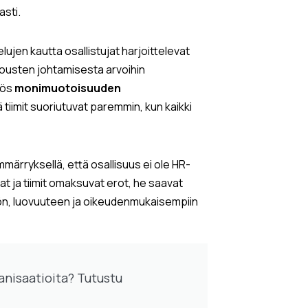
asti.
jen kautta osallistujat harjoittelevat
kousten johtamisesta arvoihin
yös
monimuotoisuuden
ä tiimit suoriutuvat paremmin, kun kaikki
märryksellä, että osallisuus ei ole HR-
jat ja tiimit omaksuvat erot, he saavat
hön, luovuuteen ja oikeudenmukaisempiin
rganisaatioita? Tutustu