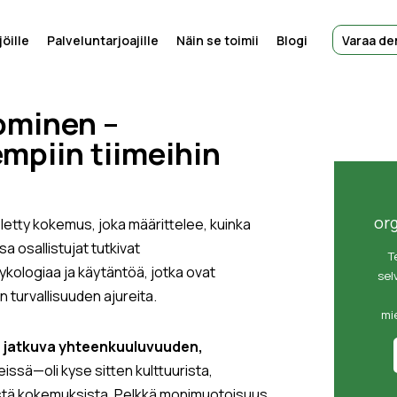
öille
Palveluntarjoajille
Näin se toimii
Blogi
Varaa d
uominen –
mpiin tiimeihin
or
letty kokemus, joka määrittelee, kuinka
a osallistujat tutkivat
T
kologiaa ja käytäntöä, jotka ovat
sel
 turvallisuuden ajureita.
mi
:
jatkuva yhteenkuuluvuuden,
eissä—oli kyse sitten kulttuurista,
yistä kokemuksista. Pelkkä monimuotoisuus