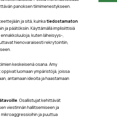
erkittävän panoksen tiimimenestykseen.
teettejään ja sitä, kuinka
tiedostamaton
 ja päätöksiin. Käyttämällä implisiittisiä
ä ennakkoluuloja, kuten läheisyys-,
uttavat hienovaraisesti rekrytointiin,
kseen.
 tiimien keskeisenä osana. Amy
t oppivat luomaan ympäristöjä, joissa
aan, antamaan ideoita ja haastamaan
tätavoille
. Osallistujat kehittävät
isen viestinnän hallitsemiseen ja
a mikroaggressioihin ja puuttua