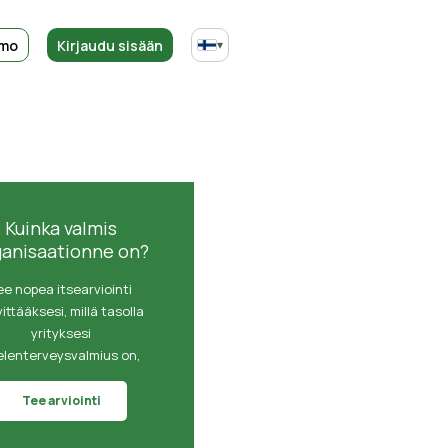
emo
Kirjaudu sisään
▾
Kuinka valmis
ganisaationne on?
ee nopea itsearviointi
vittääksesi, millä tasolla
yrityksesi
elenterveysvalmius on,
Tee arviointi