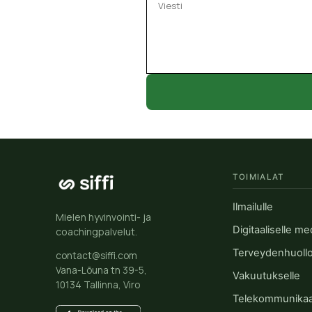
TOIMIALAT
Ilmailulle
Mielen hyvinvointi- ja
Digitaaliselle me
coachingpalvelut.
Terveydenhuollo
contact@siffi.com
Vana-Lõuna tn 39-5,
Vakuutukselle
10134 Tallinna, Viro
Telekommunikaat