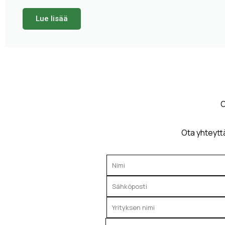
Lue lisää
O
Ota yhteytt