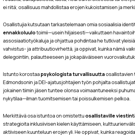
ei riitä; osallisuus mahdollistaa erojen kukoistamisen ja m
Osallistujia kutsutaan tarkastelemaan omia sosiaalisia identi
ennakkoluulo
toimii—usein hiljaisesti—vaikuttaen havaintoihin
assosiaatiotyökaluja ja ohjattua pohdintaa he tutkivat yleisi
vahvistus- ja attribuutiovirhettä, ja oppivat, kuinka nämä vaik
delegointiin, palautteeseen ja jokapäiväiseen vuorovaikutu
Istunto korostaa
psykologista turvallisuutta
osallistavien
Edmondsonin ja DEI-ajatusjohtajien työn pohjalta osallistuja
jokainen tiimin jäsen tuntee olonsa voimaantuneeksi puhum
nykytilaa—ilman tuomitsemisen tai poissulkemisen pelkoa.
Merkittävä osa istuntoa on omistettu
osallistaville viestin
strategioita inklusiivisen kielen käyttämiseen, kulttuurienväl
aktiiviseen kuunteluun erojen yli. He oppivat, kuinka reagoid