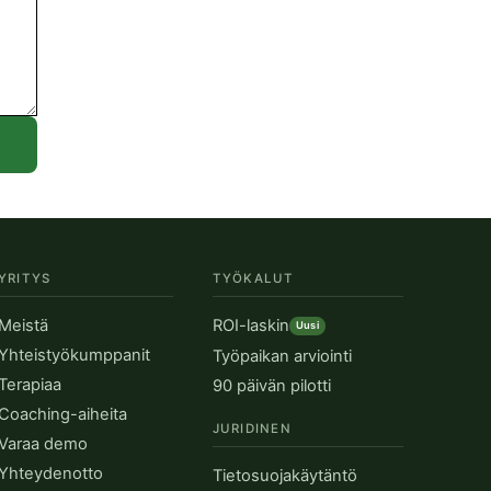
YRITYS
TYÖKALUT
Meistä
ROI-laskin
Uusi
Yhteistyökumppanit
Työpaikan arviointi
Terapiaa
90 päivän pilotti
Coaching-aiheita
JURIDINEN
Varaa demo
Yhteydenotto
Tietosuojakäytäntö