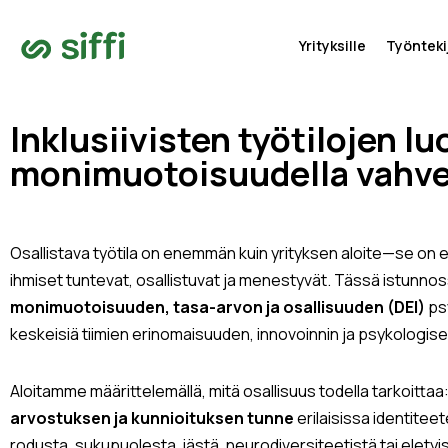
Yrityksille
Työntekij
Inklusiivisten työtilojen l
monimuotoisuudella vahve
Osallistava työtila on enemmän kuin yrityksen aloite—se on e
ihmiset tuntevat, osallistuvat ja menestyvät. Tässä istunnoss
monimuotoisuuden, tasa-arvon ja osallisuuden (DEI)
psy
keskeisiä tiimien erinomaisuuden, innovoinnin ja psykologisen
Aloitamme määrittelemällä, mitä osallisuus todella tarkoittaa
arvostuksen ja kunnioituksen tunne
erilaisissa identiteet
rodusta, sukupuolesta, iästä, neurodiversiteetistä tai elet