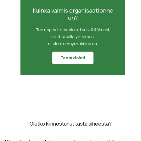
Kuinka valmis organisaationne
on?
Tee nopea itsearviointi selvittääksesi,
millä tasolla yrityksesi
mielenterveysvalmius on,
Tee arviointi
Oletko kiinnostunut tästä aiheesta?