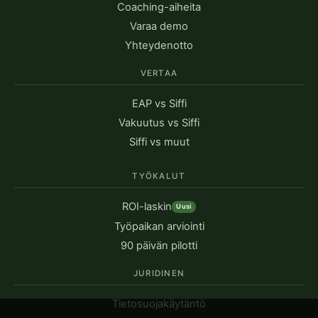
Coaching-aiheita
Varaa demo
Yhteydenotto
VERTAA
EAP vs Siffi
Vakuutus vs Siffi
Siffi vs muut
TYÖKALUT
ROI-laskin
Uusi
Työpaikan arviointi
90 päivän pilotti
JURIDINEN
Tietosuojakäytäntö