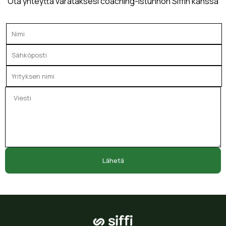
Ota yhteyttä varataksesi coaching-istunnon Siffin kanssa
Lähetä