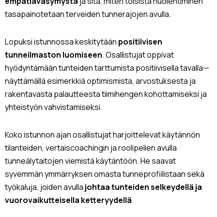
empatiaväsymystä
ja sitä, miten toisista huolehtiminen
tasapainotetaan terveiden tunnerajojen avulla.
Lopuksi istunnossa keskitytään
positiivisen
tunneilmaston luomiseen
. Osallistujat oppivat
hyödyntämään tunteiden tarttumista positiivisella tavalla—
näyttämällä esimerkkiä optimismista, arvostuksesta ja
rakentavasta palautteesta tiimihengen kohottamiseksi ja
yhteistyön vahvistamiseksi.
Koko istunnon ajan osallistujat harjoittelevat käytännön
tilanteiden, vertaiscoachingin ja roolipelien avulla
tunneälytaitojen viemistä käytäntöön. He saavat
syvemmän ymmärryksen omasta tunneprofiilistaan sekä
työkaluja, joiden avulla
johtaa tunteiden selkeydellä ja
vuorovaikutteisella ketteryydellä
.