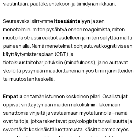
viestintään, päätöksentekoon ja tiimidynamiikkaan.
Seuraavaksi siirrymme
itsesääntelyyn
ja sen
menetelmiin: miten pysähtyä ennen reagoimista, miten
muotoilla stressireaktiot uudelleen ja miten säilyttää maltti
paineen alla. Nämä menetelmät pohjautuvat kognitiiviseen
käyttäytymisterapiaan (CBT) ja
tietoisuustaitoharjoituksiin (mindfulness), ja ne auttavat
yksilöitä pysymään maadoittuneina myös tiimin jännitteiden
tai muutosten keskellä.
Empatia
on tämän istunnon keskeinen pilari. Osallistujat
oppivat virittäytymään muiden näkökulmiin, lukemaan
sanattomia vihjeitä ja vastaamaan myötätunnolla—nämä
ovat taitoja, jotka rakentavat psykologista turvallisuutta ja
syventävät keskinäistä luottamusta. Käsittelemme myös