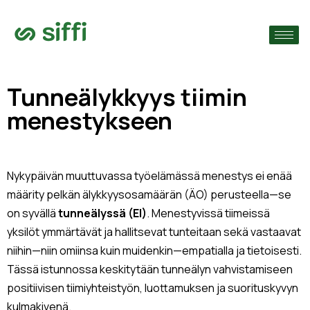
›
ain
›
Tunneälykkyys tiimin
menestykseen
›
Nykypäivän muuttuvassa työelämässä menestys ei enää
määrity pelkän älykkyysosamäärän (ÄO) perusteella—se
on syvällä
tunneälyssä (EI)
. Menestyvissä tiimeissä
yksilöt ymmärtävät ja hallitsevat tunteitaan sekä vastaavat
niihin—niin omiinsa kuin muidenkin—empatialla ja tietoisesti.
Tässä istunnossa keskitytään tunneälyn vahvistamiseen
positiivisen tiimiyhteistyön, luottamuksen ja suorituskyvyn
kulmakivenä.