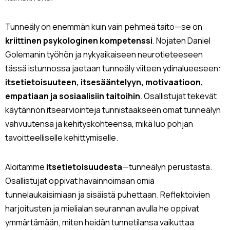
Tunneäly on enemmän kuin vain pehmeä taito—se on
kriittinen psykologinen kompetenssi
. Nojaten Daniel
Golemanin työhön ja nykyaikaiseen neurotieteeseen
tässä istunnossa jaetaan tunneäly viiteen ydinalueeseen:
itsetietoisuuteen, itsesääntelyyn, motivaatioon,
empatiaan ja sosiaalisiin taitoihin
. Osallistujat tekevät
käytännön itsearviointeja tunnistaakseen omat tunneälyn
vahvuutensa ja kehityskohteensa, mikä luo pohjan
tavoitteelliselle kehittymiselle.
Aloitamme
itsetietoisuudesta
—tunneälyn perustasta.
Osallistujat oppivat havainnoimaan omia
tunnelaukaisimiaan ja sisäistä puhettaan. Reflektoivien
harjoitusten ja mielialan seurannan avulla he oppivat
ymmärtämään, miten heidän tunnetilansa vaikuttaa