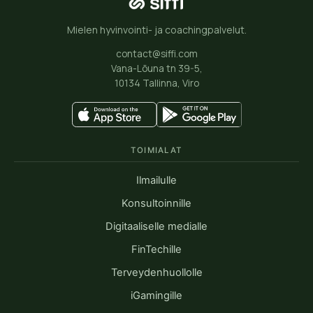
Mielen hyvinvointi- ja coachingpalvelut.
contact@siffi.com
Vana-Lõuna tn 39-5,
10134 Tallinna, Viro
TOIMIALAT
Ilmailulle
Konsultoinnille
Digitaaliselle medialle
FinTechille
Terveydenhuollolle
iGamingille