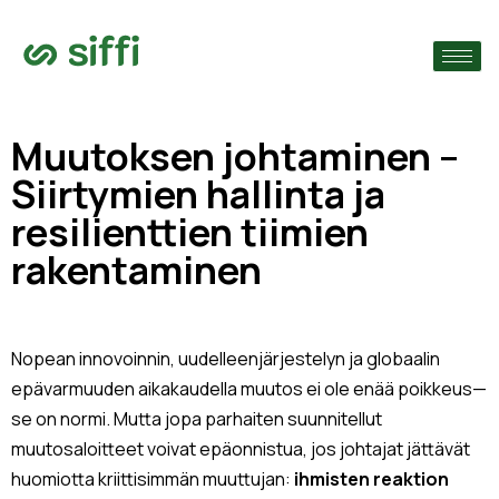
›
ain
›
Muutoksen johtaminen –
Siirtymien hallinta ja
›
resilienttien tiimien
rakentaminen
Nopean innovoinnin, uudelleenjärjestelyn ja globaalin
epävarmuuden aikakaudella muutos ei ole enää poikkeus—
se on normi. Mutta jopa parhaiten suunnitellut
muutosaloitteet voivat epäonnistua, jos johtajat jättävät
huomiotta kriittisimmän muuttujan:
ihmisten reaktion