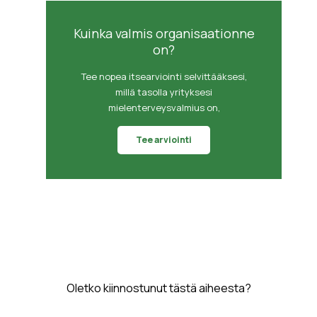
Kuinka valmis organisaationne
on?
Tee nopea itsearviointi selvittääksesi,
millä tasolla yrityksesi
mielenterveysvalmius on,
Tee arviointi
Oletko kiinnostunut tästä aiheesta?