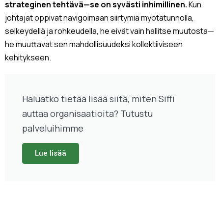
strateginen tehtävä—se on syvästi inhimillinen.
Kun
johtajat oppivat navigoimaan siirtymiä myötätunnolla,
selkeydellä ja rohkeudella, he eivät vain hallitse muutosta—
he muuttavat sen mahdollisuudeksi kollektiiviseen
kehitykseen.
Haluatko tietää lisää siitä, miten Siffi
auttaa organisaatioita? Tutustu
palveluihimme
Lue lisää