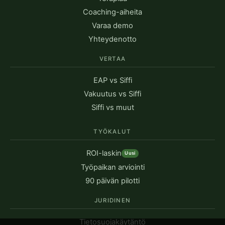
Coaching-aiheita
Varaa demo
Yhteydenotto
VERTAA
EAP vs Siffi
Vakuutus vs Siffi
Siffi vs muut
TYÖKALUT
ROI-laskin
Uusi
Työpaikan arviointi
90 päivän pilotti
JURIDINEN
Tietosuojakäytäntö