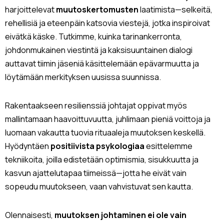
harjoittelevat
muutoskertomusten
laatimista—selkeitä,
rehellisiä ja eteenpäin katsovia viestejä, jotka inspiroivat
eivätkä käske. Tutkimme, kuinka tarinankerronta,
johdonmukainen viestintä ja kaksisuuntainen dialogi
auttavat tiimin jäseniä käsittelemään epävarmuutta ja
löytämään merkityksen uusissa suunnissa.
Rakentaakseen resilienssiä johtajat oppivat myös
mallintamaan haavoittuvuutta, juhlimaan pieniä voittoja ja
luomaan vakautta tuovia rituaaleja muutoksen keskellä.
Hyödyntäen
positiivista psykologiaa
esittelemme
tekniikoita, joilla edistetään optimismia, sisukkuutta ja
kasvun ajattelutapaa tiimeissä—jotta he eivät vain
sopeudu muutokseen, vaan vahvistuvat sen kautta.
Olennaisesti,
muutoksen johtaminen ei ole vain