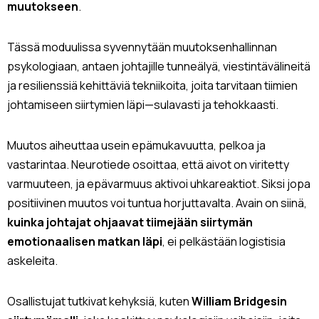
muutokseen
.
Tässä moduulissa syvennytään muutoksenhallinnan
psykologiaan, antaen johtajille tunneälyä, viestintävälineitä
ja resilienssiä kehittäviä tekniikoita, joita tarvitaan tiimien
johtamiseen siirtymien läpi—sulavasti ja tehokkaasti.
Muutos aiheuttaa usein epämukavuutta, pelkoa ja
vastarintaa. Neurotiede osoittaa, että aivot on viritetty
varmuuteen, ja epävarmuus aktivoi uhkareaktiot. Siksi jopa
positiivinen muutos voi tuntua horjuttavalta. Avain on siinä,
kuinka johtajat ohjaavat tiimejään siirtymän
emotionaalisen matkan läpi
, ei pelkästään logistisia
askeleita.
Osallistujat tutkivat kehyksiä, kuten
William Bridgesin