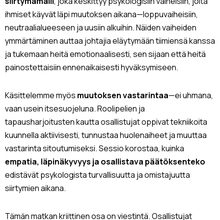
siirtymämalli
, joka keskittyy psykologisiin vaiheisiin, joita
ihmiset käyvät läpi muutoksen aikana—loppuvaiheisiin,
neutraalialueeseen ja uusiin alkuihin. Näiden vaiheiden
ymmärtäminen auttaa johtajia eläytymään tiimiensä kanssa
ja tukemaan heitä emotionaalisesti, sen sijaan että heitä
painostettaisiin ennenaikaisesti hyväksymiseen.
Käsittelemme myös
muutoksen vastarintaa
—ei uhmana,
vaan usein itsesuojeluna. Roolipelien ja
tapausharjoitusten kautta osallistujat oppivat tekniikoita
kuunnella aktiivisesti, tunnustaa huolenaiheet ja muuttaa
vastarinta sitoutumiseksi. Sessio korostaa, kuinka
empatia, läpinäkyvyys ja osallistava päätöksenteko
edistävät psykologista turvallisuutta ja omistajuutta
siirtymien aikana.
Tämän matkan kriittinen osa on viestintä. Osallistujat