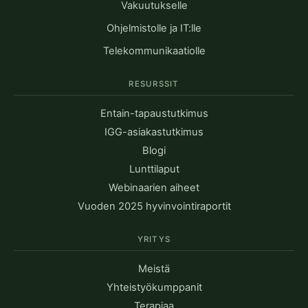
Vakuutukselle
Ohjelmistolle ja IT:lle
Telekommunikaatiolle
RESURSSIT
Entain-tapaustutkimus
IGG-asiakastutkimus
Blogi
Lunttilaput
Webinaarien aiheet
Vuoden 2025 hyvinvointiraportit
YRITYS
Meistä
Yhteistyökumppanit
Terapiaa