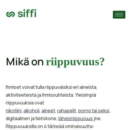
›
ain
›
›
Mikä on
riippuvuus?
Ihmiset voivat tulla riippuvaisiksi eri aineista,
aktiviteeteista ja ihmissuhteista. Yleisimpiä
riippuvuuksia ovat
nikotiini
,
alkoholi
,
aineet
,
rahapelit
,
porno tai seksi
,
digitaalinen ja tietokone,
läheisriippuvuus
jne.
Riippuvuuksilla on 4 tärkeää ominaisuutta: