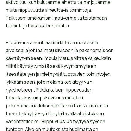
aktivoituu, kun kulutamme ainetta tai harjoitamme
muita riippuvuutta aiheuttavia toimintoja.
Palkitsemismekanismi motivoi meitä toistamaan
toimintoja haitasta huolimatta.
Riippuvuus aiheuttaa merkittäviä muutoksia
aivoissa ja johtaa impulsiiviseen ja pakonomaiseen
käyttäytymiseen. Impulsiivisuus viittaa vaikeuksiin
hillitä käyttäytymistä sekä kyvyttömyyteen
itsesäätelyyn ja mielihyvää tuottavien toimintojen
lykkäämiseen, jolloin elämä keskittyy vain
nykyhetkeen. Pitkäaikaisen riippuvuuden
tapauksessa impulsiivisuus muuttuu
pakonomaisuudeksi, mikä tarkoittaa voimakasta
tarvetta käyttäytyä tietyllä tavalla ahdistuksen
vähentämiseksi. Riippuvuus luo tyytyväisyyden
tunteen. Aivojen muutoksista huolimatta on