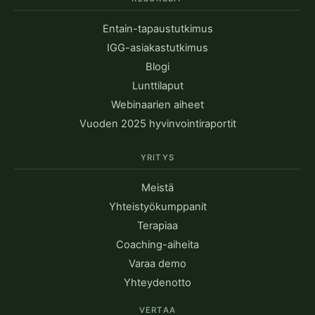
Entain-tapaustutkimus
IGG-asiakastutkimus
Blogi
Lunttilaput
Webinaarien aiheet
Vuoden 2025 hyvinvointiraportit
YRITYS
Meistä
Yhteistyökumppanit
Terapiaa
Coaching-aiheita
Varaa demo
Yhteydenotto
VERTAA