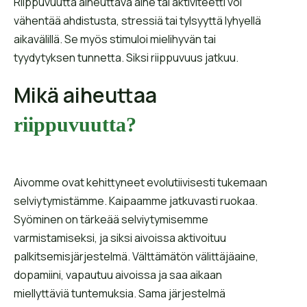
Riippuvuutta aiheuttava aine tai aktiviteetti voi
vähentää ahdistusta, stressiä tai tylsyyttä lyhyellä
aikavälillä. Se myös stimuloi mielihyvän tai
tyydytyksen tunnetta. Siksi riippuvuus jatkuu.
Mikä aiheuttaa
riippuvuutta?
Aivomme ovat kehittyneet evolutiivisesti tukemaan
selviytymistämme. Kaipaamme jatkuvasti ruokaa.
Syöminen on tärkeää selviytymisemme
varmistamiseksi, ja siksi aivoissa aktivoituu
palkitsemisjärjestelmä. Välttämätön välittäjäaine,
dopamiini, vapautuu aivoissa ja saa aikaan
miellyttäviä tuntemuksia. Sama järjestelmä