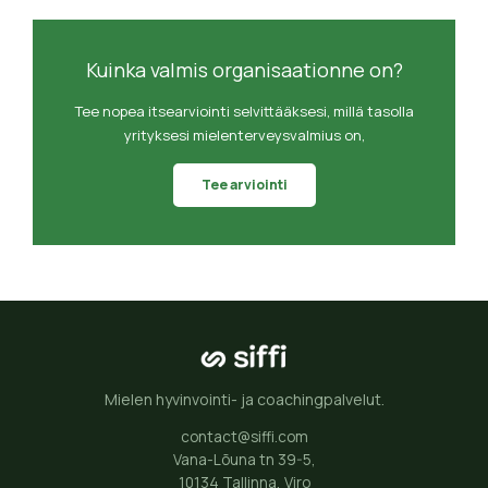
Kuinka valmis organisaationne on?
Tee nopea itsearviointi selvittääksesi, millä tasolla
yrityksesi mielenterveysvalmius on,
Tee arviointi
Mielen hyvinvointi- ja coachingpalvelut.
contact@siffi.com
Vana-Lõuna tn 39-5,
10134 Tallinna, Viro