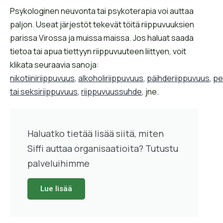
Psykologinen neuvonta tai psykoterapia voi auttaa
paljon. Useat järjestöt tekevät töitä riippuvuuksien
parissa Virossa ja muissa maissa. Jos haluat saada
tietoa tai apua tiettyyn riippuvuuteen liittyen, voit
klikata seuraavia sanoja:
nikotiiniriippuvuus
,
alkoholiriippuvuus
,
päihderiippuvuus
,
pe
tai seksiriippuvuus
,
riippuvuussuhde
, jne.
Haluatko tietää lisää siitä, miten
Siffi auttaa organisaatioita? Tutustu
palveluihimme
Lue lisää