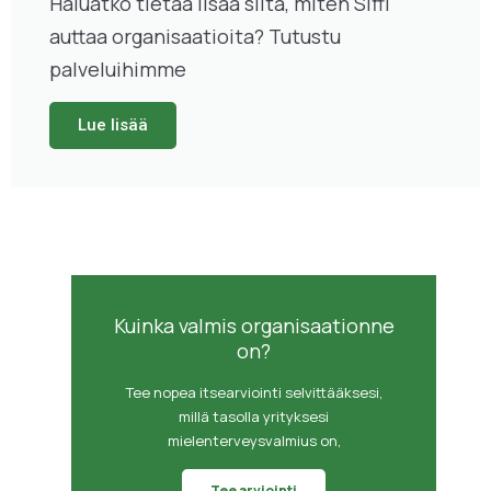
Haluatko tietää lisää siitä, miten Siffi
auttaa organisaatioita? Tutustu
palveluihimme
Lue lisää
Kuinka valmis organisaationne
on?
Tee nopea itsearviointi selvittääksesi,
millä tasolla yrityksesi
mielenterveysvalmius on,
Tee arviointi