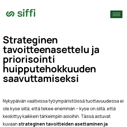
›
ain
›
Strateginen
tavoitteenasettelu ja
›
priorisointi
huipputehokkuuden
saavuttamiseksi
Nykypäivän vaativissa työympäristöissä tuottavuudessa ei
ole kyse siitä, että tekee enemmän – kyse on siitä, että
keskittyy kaikkein tärkeimpiin asioihin. Tässä astuvat
kuvaan
strateginen tavoitteiden asettaminen ja