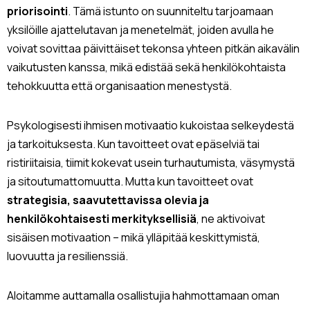
priorisointi
. Tämä istunto on suunniteltu tarjoamaan
yksilöille ajattelutavan ja menetelmät, joiden avulla he
voivat sovittaa päivittäiset tekonsa yhteen pitkän aikavälin
vaikutusten kanssa, mikä edistää sekä henkilökohtaista
tehokkuutta että organisaation menestystä.
Psykologisesti ihmisen motivaatio kukoistaa selkeydestä
ja tarkoituksesta. Kun tavoitteet ovat epäselviä tai
ristiriitaisia, tiimit kokevat usein turhautumista, väsymystä
ja sitoutumattomuutta. Mutta kun tavoitteet ovat
strategisia, saavutettavissa olevia ja
henkilökohtaisesti merkityksellisiä
, ne aktivoivat
sisäisen motivaation – mikä ylläpitää keskittymistä,
luovuutta ja resilienssiä.
Aloitamme auttamalla osallistujia hahmottamaan oman