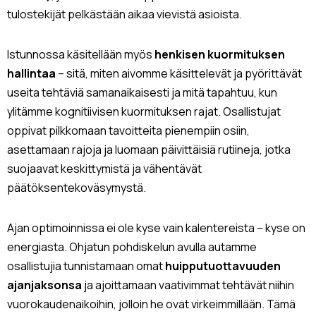
tulostekijät pelkästään aikaa vievistä asioista.
Istunnossa käsitellään myös
henkisen kuormituksen
hallintaa
– sitä, miten aivomme käsittelevät ja pyörittävät
useita tehtäviä samanaikaisesti ja mitä tapahtuu, kun
ylitämme kognitiivisen kuormituksen rajat. Osallistujat
oppivat pilkkomaan tavoitteita pienempiin osiin,
asettamaan rajoja ja luomaan päivittäisiä rutiineja, jotka
suojaavat keskittymistä ja vähentävät
päätöksentekoväsymystä.
Ajan optimoinnissa ei ole kyse vain kalentereista – kyse on
energiasta. Ohjatun pohdiskelun avulla autamme
osallistujia tunnistamaan omat
huipputuottavuuden
ajanjaksonsa
ja ajoittamaan vaativimmat tehtävät niihin
vuorokaudenaikoihin, jolloin he ovat virkeimmillään. Tämä