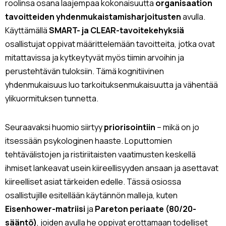
roolinsa osana laajempaa kokonaisuutta
organisaation
tavoitteiden yhdenmukaistamisharjoitusten
avulla.
Käyttämällä
SMART- ja CLEAR-tavoitekehyksiä
osallistujat oppivat määrittelemään tavoitteita, jotka ovat
mitattavissa ja kytkeytyvät myös tiimin arvoihin ja
perustehtävän tuloksiin. Tämä kognitiivinen
yhdenmukaisuus luo tarkoituksenmukaisuutta ja vähentää
ylikuormituksen tunnetta.
Seuraavaksi huomio siirtyy
priorisointiin
– mikä on jo
itsessään psykologinen haaste. Loputtomien
tehtävälistojen ja ristiriitaisten vaatimusten keskellä
ihmiset lankeavat usein kiireellisyyden ansaan ja asettavat
kiireelliset asiat tärkeiden edelle. Tässä osiossa
osallistujille esitellään käytännön malleja, kuten
Eisenhower-matriisi
ja
Pareton periaate (80/20-
sääntö)
, joiden avulla he oppivat erottamaan todelliset