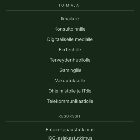
TOIMIALAT
Ilmailulle
Konsultoinnille
Digitaaliselle medialle
FinTechille
Terveydenhuollolle
iGamingille
Vakuutukselle
Ohjelmistolle ja IT:lle
Telekommunikaatiolle
RESURSSIT
Entain-tapaustutkimus
IGG-asiakastutkimus