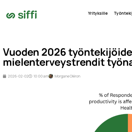
Yrityksille
Työntekij
Vuoden 2026 työntekijöid
mielenterveystrendit työna
2026-02-02
10:00 am
Morgane Oléron