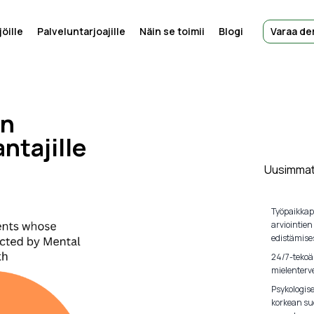
öille
Palveluntarjoajille
Näin se toimii
Blogi
Varaa d
en
ntajille
Uusimmat 
Työpaikkap
arviointien
edistämise
24/7-tekoä
mielenterve
Psykologis
korkean su