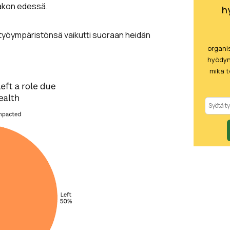
pakon edessä.
h
i työympäristönsä vaikutti suoraan heidän
organi
hyödynt
mikä t