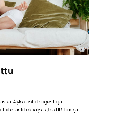
ttu
ssa. Älykkäästä triagesta ja
etoihin asti tekoäly auttaa HR-tiimejä