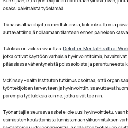
Sen sijaan, että työntekijöiden odotetaan ylirasittuvan, johta
osaksi päivittäistä työelämää.
Tämä sisältää ohjattua mindfulnessia, kokouksettomia päiviä 
auttavat tiimejä nollaamaan tilanteen ennen paineiden kasva
Tuloksia on vaikea sivuuttaa.
Deloitten Mental Health at Wor
jotka ottivat käyttöön varhaisia hyvinvointitoimia, havaitsiv
pääasiassa vähentyneistä poissaoloista ja parantuneesta k
McKinsey Health Instituten tutkimus osoittaa, että organisaat
työntekijöiden terveyteen ja hyvinvointiin, saavuttavat huo
parempia työtuloksia kuin ne, jotka eivät tee niin.
Työnantajille seuraava askel ei ole uusi hyvinvointietu, vaan 
esimiesten kouluttamista tunnistamaan ylikuormituksen varh
käytäntöjen uudelleenarviointia ja sellaisten työkalujen käy