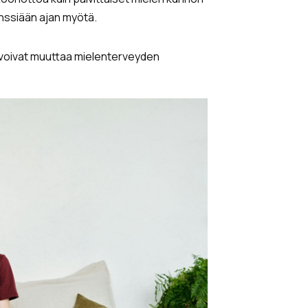
enssiään ajan myötä.
t voivat muuttaa mielenterveyden