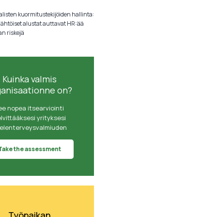
listen kuormitustekijöiden hallinta:
lähtöiset alustat auttavat HR:ää
an riskejä
Kuinka valmis
ganisaationne on?
ee nopea itsearviointi
lvittääksesi yrityksesi
elenterveysvalmiuden
Take the assessment
Työpaikan