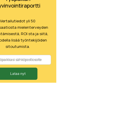
yvinvointiraportti
Vertailutiedot yli 50
saatiosta mielenterveyden
ämisestä, ROI:sta ja siitä,
odella lisää työntekijöiden
sitoutumista.
Lataa nyt