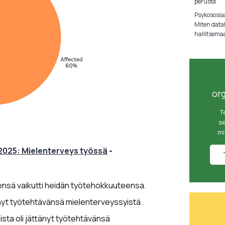
perusta
Psykososiaa
Miten data
hallitsema
or
T
se
mi
2025: Mielenterveys työssä
-
tensä vaikutti heidän työtehokkuuteensa.
änyt työtehtävänsä mielenterveyssyistä.
ista oli jättänyt työtehtävänsä