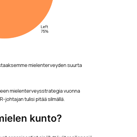
korostaaksemme mielenterveyden suurta
jöilleen mielenterveysstrategia vuonna
johtajan tulisi pitää silmällä.
mielen kunto?