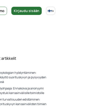
emo
Kirjaudu sisään
▾
artikkelit
sykologian hyödyntäminen:
 käyttö suorituskyvyn ja pysyvyyden
ssä
lyohjaaja: Ennakoiva ja anonyymi
ystuki kansainvälisille toimistoille
en turvallisuuden edistäminen:
orituskyvyn kansainvälisten tiimien