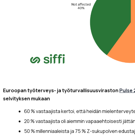
Euroopan työterveys- ja työturvallisuusviraston
Pulse 
selvityksen mukaan
60 % vastaajista kertoi, että heidän mielentervey
20 % vastaajista oli aiemmin vapaaehtoisesti jätt
50 % millenniaaleista ja 75 % Z-sukupolven edustaj