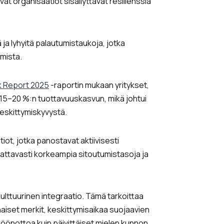
vat organisaatiot sisällyttävät resilienssiä
ja lyhyitä palautumistaukoja, jotka
mista.
k Report 2025
-raportin mukaan yritykset,
at 15–20 %:n tuottavuuskasvun, mikä johtui
eskittymiskyvystä.
iot, jotka panostavat aktiivisesti
mattavasti korkeampia sitoutumistasoja ja
kulttuurinen integraatio. Tämä tarkoittaa
aiset merkit, keskittymisaikaa suojaavien
ttöönottoa kuin päivittäiset mielen kunnon