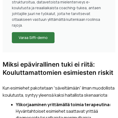
strukturoitua, datavetoista mielenterveys e-
koulutusta ja reaaliaikaista coaching-tukea, antaen
johtajille juuri ne työkalut, joita he tarvitsevat
ottaakseen vastuun ylittämättä kuitenkaan roolinsa
rajoja.
Varaa Siffi-demo
Miksi epävirallinen tuki ei riitä:
Kouluttamattomien esimiesten riskit
Kun esimiehet pakotetaan “säveltämään” ilman muodollista
koulutusta, syntyy yleensä kaksi haitallista skenaariota:
Ylikorjaaminen yrittämällä toimia terapeutina:
Hyväntahtoiset esimiehet saattavat yrittää
diagnosoida tai ratkaista monimutkaisia