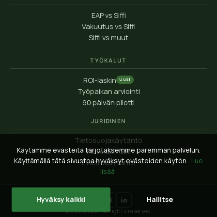
EAP vs Siffi
Vakuutus vs Siffi
Siffi vs muut
TYÖKALUT
ROI-laskin
Uusi
Työpaikan arviointi
90 päivän pilotti
JURIDINEN
Tietosuojakäytäntö
Käytämme evästeitä tarjotaksemme paremman palvelun.
Palveluehdot
Käyttämällä tätä sivustoa hyväksyt evästeiden käytön.
Lue
Evästekäytäntö
lisää
Hyväksy kaikki
Hallitse
© 2026 Siffi. All rights reserved.