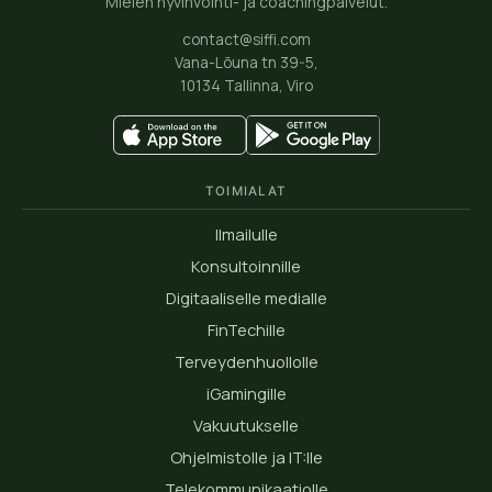
Mielen hyvinvointi- ja coachingpalvelut.
contact@siffi.com
Vana-Lõuna tn 39-5,
10134 Tallinna, Viro
TOIMIALAT
Ilmailulle
Konsultoinnille
Digitaaliselle medialle
FinTechille
Terveydenhuollolle
iGamingille
Vakuutukselle
Ohjelmistolle ja IT:lle
Telekommunikaatiolle