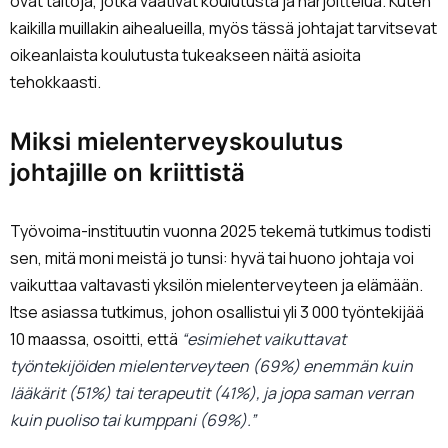
ovat taitoja, jotka vaativat koulutusta ja harjoittelua. Kuten
kaikilla muillakin aihealueilla, myös tässä johtajat tarvitsevat
oikeanlaista koulutusta tukeakseen näitä asioita
tehokkaasti.
Miksi mielenterveyskoulutus
johtajille on kriittistä
Työvoima-instituutin vuonna 2025 tekemä tutkimus todisti
sen, mitä moni meistä jo tunsi: hyvä tai huono johtaja voi
vaikuttaa valtavasti yksilön mielenterveyteen ja elämään.
Itse asiassa tutkimus, johon osallistui yli 3 000 työntekijää
10 maassa, osoitti, että
“esimiehet vaikuttavat
työntekijöiden mielenterveyteen (69%) enemmän kuin
lääkärit (51%) tai terapeutit (41%), ja jopa saman verran
kuin puoliso tai kumppani (69%).”