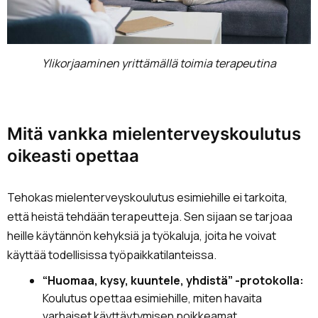
Ylikorjaaminen yrittämällä toimia terapeutina
Mitä vankka mielenterveyskoulutus
oikeasti opettaa
Tehokas mielenterveyskoulutus esimiehille ei tarkoita,
että heistä tehdään terapeutteja. Sen sijaan se tarjoaa
heille käytännön kehyksiä ja työkaluja, joita he voivat
käyttää todellisissa työpaikkatilanteissa.
“Huomaa, kysy, kuuntele, yhdistä” -protokolla:
Koulutus opettaa esimiehille, miten havaita
varhaiset käyttäytymisen poikkeamat