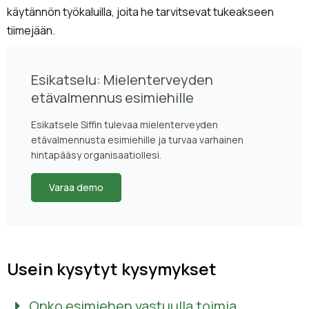
käytännön työkaluilla, joita he tarvitsevat tukeakseen
tiimejään.
Esikatselu: Mielenterveyden
etävalmennus esimiehille
Esikatsele Siffin tulevaa mielenterveyden
etävalmennusta esimiehille ja turvaa varhainen
hintapääsy organisaatiollesi.
Varaa demo
Usein kysytyt kysymykset
Onko esimiehen vastuulla toimia