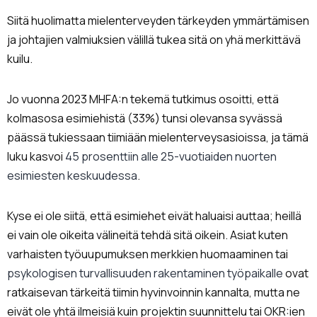
Siitä huolimatta mielenterveyden tärkeyden ymmärtämisen
ja johtajien valmiuksien välillä tukea sitä on yhä merkittävä
kuilu.
Jo vuonna 2023 MHFA:n tekemä tutkimus osoitti, että
kolmasosa esimiehistä (33%) tunsi olevansa syvässä
päässä tukiessaan tiimiään mielenterveysasioissa, ja tämä
luku kasvoi
45 prosenttiin alle 25-vuotiaiden nuorten
esimiesten keskuudessa
.
Kyse ei ole siitä, että esimiehet eivät haluaisi auttaa; heillä
ei vain ole oikeita välineitä tehdä sitä oikein. Asiat kuten
varhaisten työuupumuksen merkkien huomaaminen tai
psykologisen turvallisuuden rakentaminen työpaikalle
ovat
ratkaisevan tärkeitä tiimin hyvinvoinnin kannalta, mutta ne
eivät ole yhtä ilmeisiä kuin projektin suunnittelu tai OKR:ien