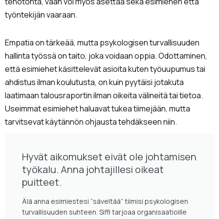
tehotonta, vaan voi myös asettaa sekä esimiehen että
työntekijän vaaraan.
Empatia on tärkeää, mutta psykologisen turvallisuuden
hallinta työssä on taito, joka voidaan oppia. Odottaminen,
että esimiehet käsittelevät asioita kuten työuupumus tai
ahdistus ilman koulutusta, on kuin pyytäisi jotakuta
laatimaan talousraportin ilman oikeita välineitä tai tietoa.
Useimmat esimiehet haluavat tukea tiimejään, mutta
tarvitsevat käytännön ohjausta tehdäkseen niin.
Hyvät aikomukset eivät ole johtamisen
työkalu. Anna johtajillesi oikeat
puitteet.
Älä anna esimiestesi “säveltää” tiimisi psykologisen
turvallisuuden suhteen. Siffi tarjoaa organisaatioille