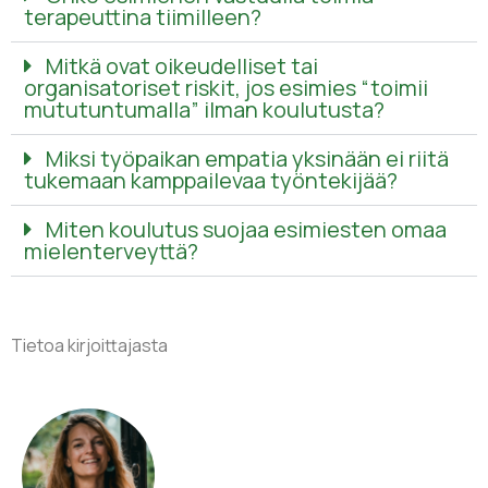
terapeuttina tiimilleen?
Mitkä ovat oikeudelliset tai
organisatoriset riskit, jos esimies “toimii
mututuntumalla” ilman koulutusta?
Miksi työpaikan empatia yksinään ei riitä
tukemaan kamppailevaa työntekijää?
Miten koulutus suojaa esimiesten omaa
mielenterveyttä?
Tietoa kirjoittajasta