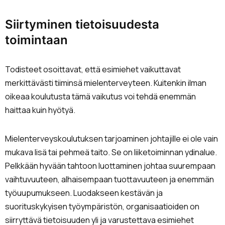
Siirtyminen tietoisuudesta
toimintaan
Todisteet osoittavat, että esimiehet vaikuttavat
merkittävästi tiiminsä mielenterveyteen. Kuitenkin ilman
oikeaa koulutusta tämä vaikutus voi tehdä enemmän
haittaa kuin hyötyä.
Mielenterveyskoulutuksen tarjoaminen johtajille ei ole vain
mukava lisä tai pehmeä taito. Se on liiketoiminnan ydinalue.
Pelkkään hyvään tahtoon luottaminen johtaa suurempaan
vaihtuvuuteen, alhaisempaan tuottavuuteen ja enemmän
työuupumukseen. Luodakseen kestävän ja
suorituskykyisen työympäristön, organisaatioiden on
siirryttävä tietoisuuden yli ja varustettava esimiehet