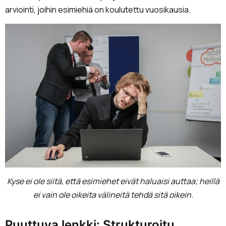
arviointi, joihin esimiehiä on koulutettu vuosikausia.
Kyse ei ole siitä, että esimiehet eivät haluaisi auttaa; heillä
ei vain ole oikeita välineitä tehdä sitä oikein.
Puuttuva lenkki: Strukturoitu