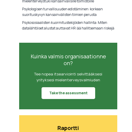
mielenterveystuki kansainvälisille toimistoille
Psykologisen turvallisuuden edistäminen: korkean
suorituskyvyn kansainvälisten tiimien perusta
Psykososiaalisten kuormitustekijöiden hallinta: Miten
datalähtöiset alustat auttavat HR:ää hallitsemaan riskejä
Kuinka valmis organisaationne
on?
Tee nopea itsearviointi selvittääksesi
yrityksesi mielenterveysvalmiuden
Take the assessment
Raportti