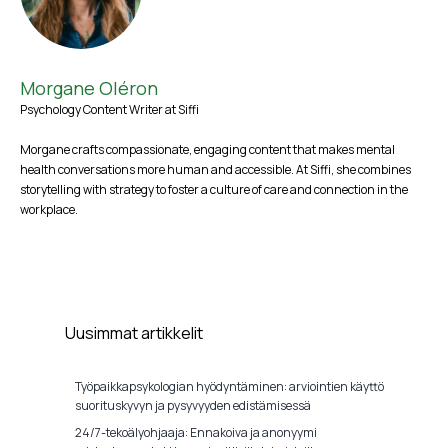
Morgane Oléron
Psychology Content Writer at Siffi
Morgane crafts compassionate, engaging content that makes mental
health conversations more human and accessible. At Siffi, she combines
storytelling with strategy to foster a culture of care and connection in the
workplace.
Uusimmat artikkelit
Työpaikkapsykologian hyödyntäminen: arviointien käyttö
suorituskyvyn ja pysyvyyden edistämisessä
24/7-tekoälyohjaaja: Ennakoiva ja anonyymi