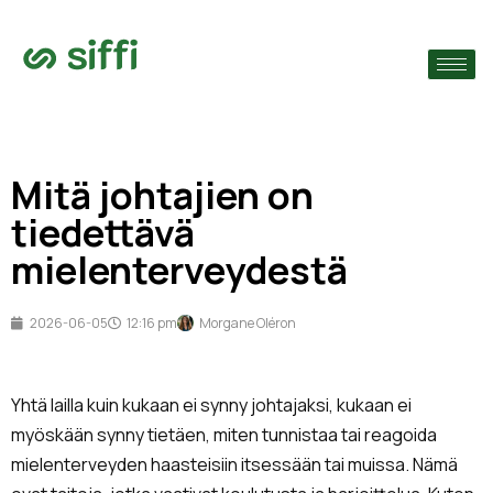
›
ain
›
Mitä johtajien on
›
tiedettävä
mielenterveydestä
2026-06-05
12:16 pm
Morgane Oléron
Yhtä lailla kuin kukaan ei synny johtajaksi, kukaan ei
myöskään synny tietäen, miten tunnistaa tai reagoida
mielenterveyden haasteisiin itsessään tai muissa. Nämä