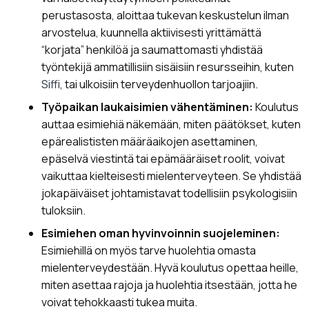
perustasosta, aloittaa tukevan keskustelun ilman
arvostelua, kuunnella aktiivisesti yrittämättä
“korjata” henkilöä ja saumattomasti yhdistää
työntekijä ammatillisiin sisäisiin resursseihin, kuten
Siffi
, tai ulkoisiin terveydenhuollon tarjoajiin.
Työpaikan laukaisimien vähentäminen:
Koulutus
auttaa esimiehiä näkemään, miten päätökset, kuten
epärealististen määräaikojen asettaminen,
epäselvä viestintä tai epämääräiset roolit, voivat
vaikuttaa kielteisesti mielenterveyteen. Se yhdistää
jokapäiväiset johtamistavat todellisiin psykologisiin
tuloksiin.
Esimiehen oman hyvinvoinnin suojeleminen:
Esimiehillä on myös tarve huolehtia omasta
mielenterveydestään. Hyvä koulutus opettaa heille,
miten asettaa rajoja ja huolehtia itsestään, jotta he
voivat tehokkaasti tukea muita.