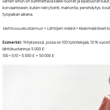
varten sinun on summattava kaikki suorat ja epäsuorat kulut, j
korvaamiseen, kuten rekrytointi, mainonta, perehdytys, kou
työpaikan aikana.
Vaihtuvuuskustannus = Lähtöjen määrä × Keskimääräiset ku
Esimerkki:
Yrityksessä, jossa on 100 työntekijää, 10 % vuosi
lähtökustannus 5 000 £:
100 × 0,10 × 5 000 £ = 50 000 £