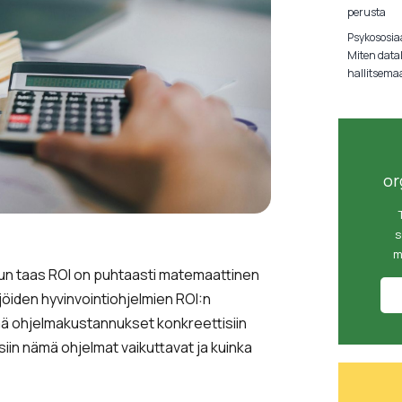
perusta
Psykososiaa
Miten data
hallitsema
or
s
m
 kun taas ROI on puhtaasti matemaattinen
öiden hyvinvointiohjelmien ROI:n
tää ohjelmakustannukset konkreettisiin
isiin nämä ohjelmat vaikuttavat ja kuinka