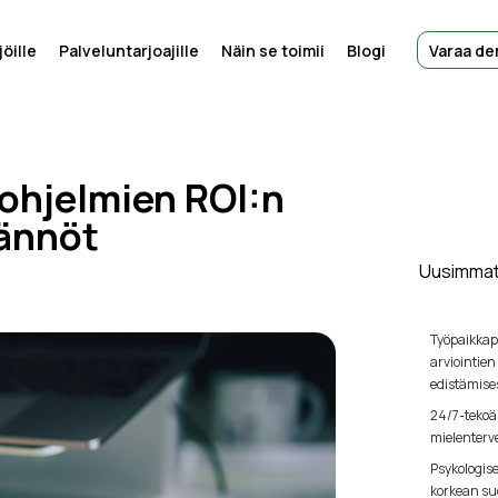
öille
Palveluntarjoajille
Näin se toimii
Blogi
Varaa d
iohjelmien ROI:n
tännöt
Uusimmat 
Työpaikkap
arviointien
edistämise
24/7-tekoä
mielenterve
Psykologis
korkean su