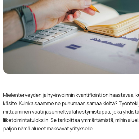
Mielenterveyden ja hyvinvoinnin kvantifiointi on haastavaa,
käsite. Kuinka saamme ne puhumaan samaa kieltä? Työntekij
mittaaminen vaatii jäsenneltyä lähestymistapaa, joka yhdis
liiketoimintatuloksiin. Se tarkoittaa ymmärtämistä, mihin alue
paljon nämä alueet maksavat yritykselle.