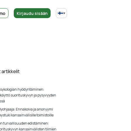
emo
Kirjaudu sisään
▾
artikkelit
sykologian hyödyntäminen:
 käyttö suorituskyvyn ja pysyvyyden
ssä
lyohjaaja: Ennakoiva ja anonyymi
ystuki kansainvälisille toimistoille
en turvallisuuden edistäminen:
orituskyvyn kansainvälisten tiimien