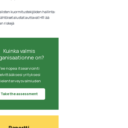
listen kuormitustekijöiden hallinta:
lähtöiset alustat auttavat HR:ää
an riskejä
Kuinka valmis
ganisaationne on?
Tee nopea itsearviointi
elvittääksesi yrityksesi
ielenterveysvalmiuden
Take the assessment
Raportti