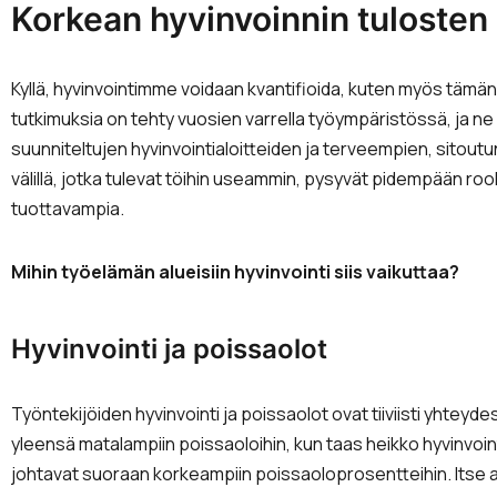
Korkean hyvinvoinnin tulosten k
Kyllä, hyvinvointimme voidaan kvantifioida, kuten myös tämän
tutkimuksia on tehty vuosien varrella työympäristössä, ja n
suunniteltujen hyvinvointialoitteiden ja terveempien, sitout
välillä, jotka tulevat töihin useammin, pysyvät pidempään roo
tuottavampia.
Mihin työelämän alueisiin hyvinvointi siis vaikuttaa?
Hyvinvointi ja poissaolot
Työntekijöiden hyvinvointi ja poissaolot ovat tiiviisti yhteyd
yleensä matalampiin poissaoloihin, kun taas heikko hyvinvoin
johtavat suoraan korkeampiin poissaoloprosentteihin. Itse a