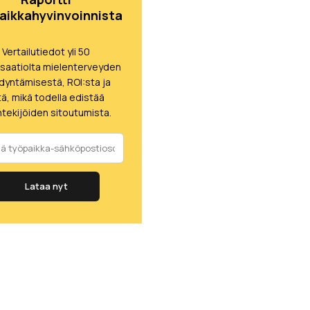
aikkahyvinvoinnista
Vertailutiedot yli 50
isaatiolta mielenterveyden
dyntämisestä, ROI:sta ja
itä, mikä todella edistää
tekijöiden sitoutumista.
Lataa nyt