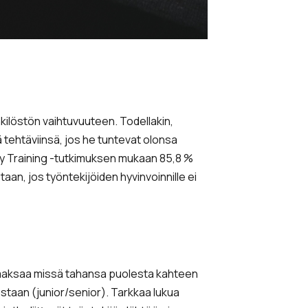
ilöstön vaihtuvuuteen. Todellakin,
tehtäviinsä, jos he tuntevat olonsa
ry Training -tutkimuksen mukaan 85,8 %
an, jos työntekijöiden hyvinvoinnille ei
i maksaa missä tahansa puolesta kahteen
staan (junior/senior). Tarkkaa lukua