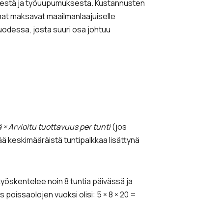
ydestä ja työuupumuksesta. Kustannusten
at maksavat maailmanlaajuiselle
vuodessa, josta suuri osa johtuu
× Arvioitu tuottavuus per tunti
(jos
ttää keskimääräistä tuntipalkkaa lisättynä
yöskentelee noin 8 tuntia päivässä ja
 poissaolojen vuoksi olisi: 5 × 8 × 20 =