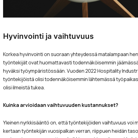
Hyvinvointi ja vaihtuvuus
Korkea hyvinvointi on suoraan yhteydessä matalampaan henk
työntekijät ovat huomattavasti todennäköisemmin jäämässä 
hyväksi työympäristössään. Vuoden 2022 Hospitality Indust
työntekijöistä olisi todennäköisemmin lähtemässä työpaikasta
olisi ilmeistä tukea.
Kuinka arvioidaan vaihtuvuuden kustannukset?
Yleinen nyrkkisääntö on, että työntekijöiden vaihtuvuus vo
kertaan työntekijän vuosipalkan verran, riippuen heidän taso