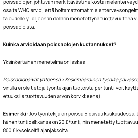
poissaolojen johtuvan merkittävästi heikosta mielenterve
osalta WHO arvioi, että hoitamattomat mielenterveysongelm
taloudelle yli biljoonan dollarin menetettynä tuottavuutena 
poissaoloista.
Kuinka arvioidaan poissaolojen kustannukset?
Yksinkertainen menetelmä on laskea:
Poissaolopäivät yhteensä × Keskimääräinen työaika päivässä 
sinulla ei ole tietoja työntekijän tuotoista per tunti, voit käy
etuuksilla tuottavuuden arvon korvikkeena).
Esimerkki:
Jos työntekijä on poissa 5 päivää kuukaudessa, t
hänen tuntipalkkansa on 20 £/tunti, niin menetetty tuottavuus
800 £ kyseiseltä ajanjaksolta.