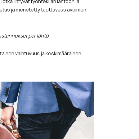
otka liittyvät työntekijän lähtöön ja
lutus ja menetetty tuottavuus avoimen
stannukset per lähtö
ttainen vaihtuvuus ja keskimääräinen