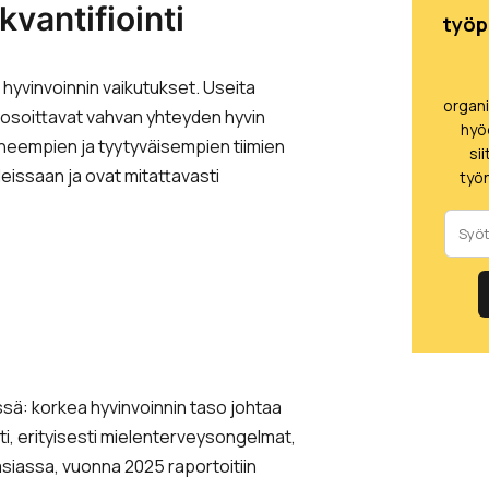
vantifiointi
työp
 hyvinvoinnin vaikutukset. Useita
organ
e osoittavat vahvan yhteyden hyvin
hyö
uneempien ja tyytyväisempien tiimien
si
leissaan ja ovat mitattavasti
työn
essä: korkea hyvinvoinnin taso johtaa
ti, erityisesti mielenterveysongelmat,
siassa, vuonna 2025 raportoitiin