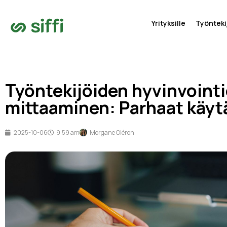
Yrityksille
Työntekij
Työntekijöiden hyvinvoint
mittaaminen: Parhaat käy
2025-10-06
9:59 am
Morgane Oléron