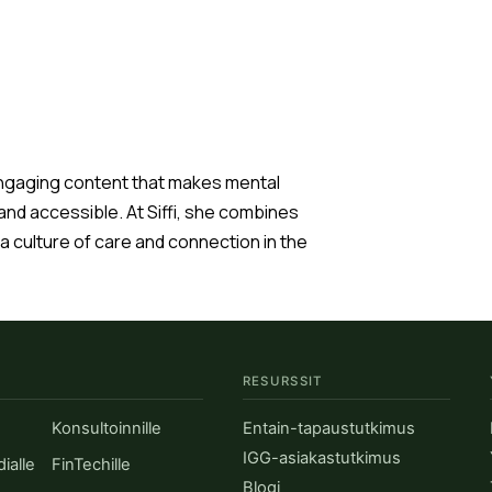
gaging content that makes mental
nd accessible. At Siffi, she combines
 a culture of care and connection in the
RESURSSIT
Konsultoinnille
Entain-tapaustutkimus
IGG-asiakastutkimus
dialle
FinTechille
Blogi