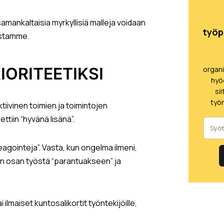
mankaltaisia myrkyllisiä malleja voidaan
työp
istamme.
IORITEETIKSI
organ
hyö
si
työn
ktiivinen toimien ja toimintojen
ttiin “hyvänä lisänä”.
eagointeja”. Vasta, kun ongelma ilmeni,
mman osan työstä “parantuakseen” ja
ilmaiset kuntosalikortit työntekijöille,