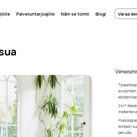
öille
Palveluntarjoajille
Näin se toimii
Blogi
Varaa d
esua
Viimeisim
Työpaikkap
arviointien
edistämise
24/7-tekoä
mielenterve
Psykologis
korkean su
perusta