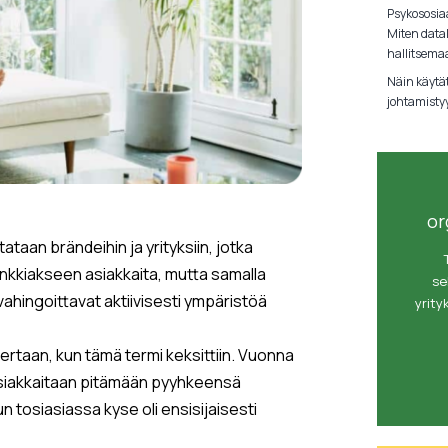
Psykososiaa
Miten data
hallitsema
Näin käytä
johtamisty
or
ataan brändeihin ja yrityksiin, jotka
ankkiakseen asiakkaita, mutta samalla
se
vahingoittavat aktiivisesti ympäristöä
yrity
rtaan, kun tämä termi keksittiin. Vuonna
t asiakkaitaan pitämään pyyhkeensä
 tosiasiassa kyse oli ensisijaisesti