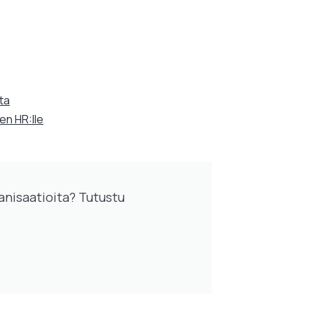
ta
en HR:lle
rganisaatioita? Tutustu