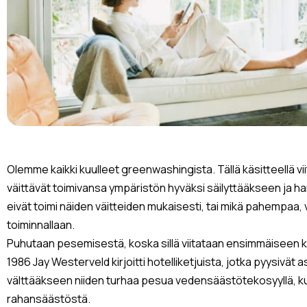
Olemme kaikki kuulleet greenwashingista. Tällä käsitteellä viit
väittävät toimivansa ympäristön hyväksi säilyttääkseen ja h
eivät toimi näiden väitteiden mukaisesti, tai mikä pahempaa, 
toiminnallaan.
Puhutaan pesemisestä, koska sillä viitataan ensimmäiseen ke
1986 Jay Westerveld kirjoitti hotelliketjuista, jotka pyysivä
välttääkseen niiden turhaa pesua vedensäästötekosyyllä, kun
rahansäästöstä.