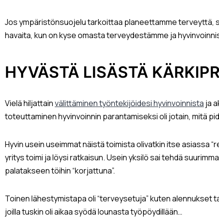
Jos ympäristönsuojelu tarkoittaa planeettamme terveyttä, sa
havaita, kun on kyse omasta terveydestämme ja hyvinvoinn
HYVÄSTÄ LISÄSTÄ KÄRKIPR
Vielä hiljattain
välittäminen työntekijöidesi hyvinvoinnista
ja a
toteuttaminen hyvinvoinnin parantamiseksi oli jotain, mitä pide
Hyvin usein useimmat näistä toimista olivatkin itse asiassa “r
yritys toimi ja löysi ratkaisun. Usein yksilö sai tehdä suuri
palatakseen töihin “korjattuna”.
Toinen lähestymistapa oli “terveysetuja” kuten alennukset tai 
joilla tuskin oli aikaa syödä lounasta työpöydillään…