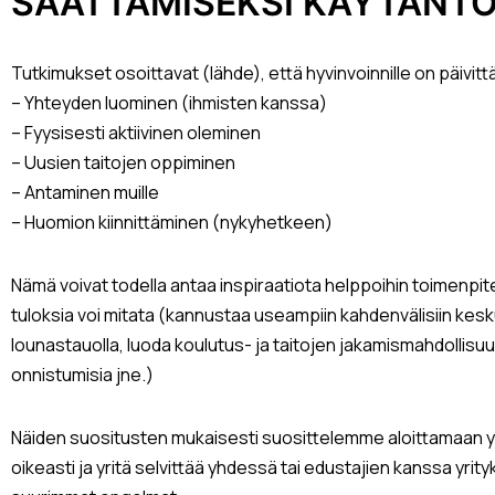
SAATTAMISEKSI KÄYTÄNT
Tutkimukset osoittavat (lähde), että hyvinvoinnille on päivittäi
– Yhteyden luominen (ihmisten kanssa)
– Fyysisesti aktiivinen oleminen
– Uusien taitojen oppiminen
– Antaminen muille
– Huomion kiinnittäminen (nykyhetkeen)
Nämä voivat todella antaa inspiraatiota helppoihin toimenpite
tuloksia voi mitata (kannustaa useampiin kahdenvälisiin kesku
lounastauolla, luoda koulutus- ja taitojen jakamismahdollisuuk
onnistumisia jne.)
Näiden suositusten mukaisesti suosittelemme aloittamaan yh
oikeasti ja yritä selvittää yhdessä tai edustajien kanssa yrit