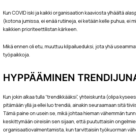
Kun COVID iski ja kaikki organisaation kaaviosta ylhäältä alas
(kotona jumissa, ei enää rutiineja, ei ketään kelle puhua, ei 
kaikkien prioriteettilistan kärkeen.
Mikä ennen oli etu, muuttuu kilpailueduksi, jota yhä useamma
työpaikkoja.
HYPPÄÄMINEN TRENDIJUN
Kun jokin alkaa tulla “trendikkääksi”, yhteiskunta (olipa kyse
pitämään yllä ja ellei luo trendiä, ainakin seuraamaan sitä tiiviis
Tämä paine on usein se, mikä johtaa hieman vähemmän tunnoll
keskittymään oireisiin sen sijaan, että puututtaisiin ongelmie
organisaatiovalmentamista, kun tarvittaisiin työkuorman vä