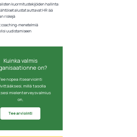
listen kuormitustekijöiden hallinta:
lähtöiset alustat auttavat HR:ää
an riskejä
t coaching-menetelmiä
ylisi uudistamiseen
Kuinka valmis
ganisaationne on?
Tee nopea itsearviointi
lvittääksesi, millä tasolla
ksesi mielenterveysvalmius
on,
Tee arviointi