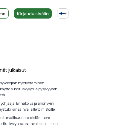
emo
Kirjaudu sisään
▾
mät julkaisut
sykologian hyödyntäminen:
 käyttö suorituskyvyn ja pysyvyyden
ssä
lyohjaaja: Ennakoiva ja anonyymi
ystuki kansainvälisille toimistoille
en turvallisuuden edistäminen:
orituskyvyn kansainvälisten tiimien