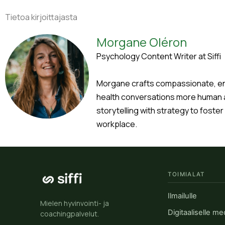
Tietoa kirjoittajasta
Morgane Oléron
Psychology Content Writer at Siffi
Morgane crafts compassionate, en
health conversations more human a
storytelling with strategy to foster
workplace.
TOIMIALAT
Ilmailulle
Mielen hyvinvointi- ja
Digitaaliselle me
coachingpalvelut.