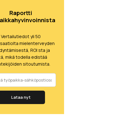
Raportti
aikkahyvinvoinnista
Vertailutiedot yli 50
isaatiolta mielenterveyden
dyntämisestä, ROI:sta ja
itä, mikä todella edistää
tekijöiden sitoutumista.
Lataa nyt