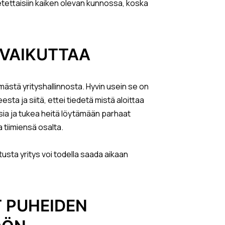
oletettaisiin kaiken olevan kunnossa, koska
 VAIKUTTAA
mästä yrityshallinnosta. Hyvin usein se on
ta ja siitä, ettei tiedetä mistä aloittaa
isia ja tukea heitä löytämään parhaat
a tiimiensä osalta.
usta yritys voi todella saada aikaan
T PUHEIDEN