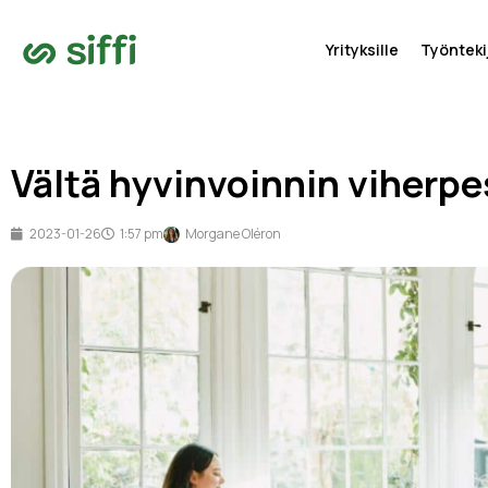
Yrityksille
Työntekij
Vältä hyvinvoinnin viherp
2023-01-26
1:57 pm
Morgane Oléron