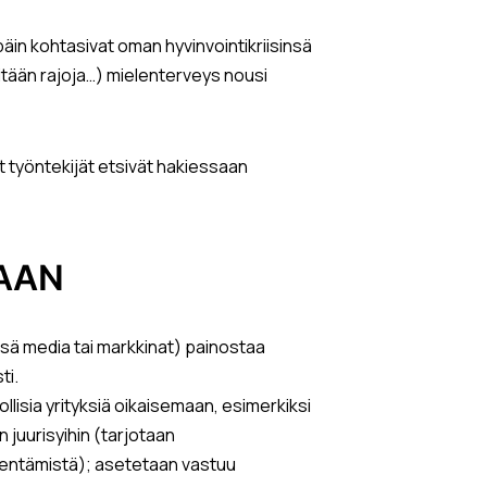
päin kohtasivat oman hyvinvointikriisinsä
mitään rajoja…) mielenterveys nousi
t työntekijät etsivät hakiessaan
AAN
essä media tai markkinat) painostaa
ti.
isia yrityksiä oikaisemaan, esimerkiksi
n juurisyihin (tarjotaan
hentämistä); asetetaan vastuu