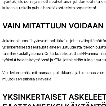
työntekijälle sen sijaan, että pohdittaisiin johdon roolia tai 
kukaan ei uskalla puhua henkilökohtaisista ongelmista!
VAIN MITATTUUN VOIDAAN
Jokainen huono “hyvinvointipolitiikka” ei johdu välinpitämättö
yksinkertaisesti seurausta aiheen uutuudesta, tiedon puuttees
tai mihin keskittyä ensin. On tärkeää kouluttaa HR-ammattila
työkalut heidän käyttöönsä ja KPI:t, joita heidän tulee seurat
Vain kykenemällä mittaamaan politiikkansa ja toimiensa vaikut
muutoksen pitkällä aikavälillä.
YKSINKERTAISET ASKELEE