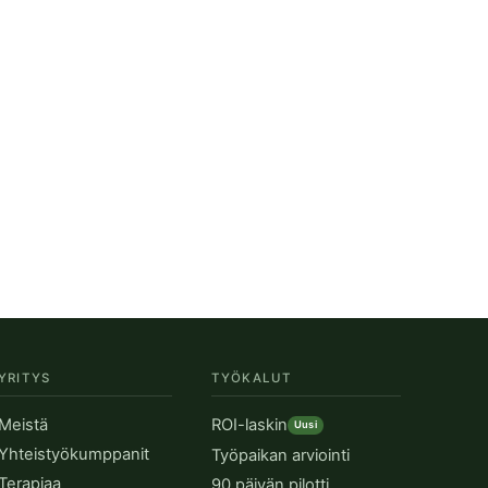
YRITYS
TYÖKALUT
Meistä
ROI-laskin
Uusi
Yhteistyökumppanit
Työpaikan arviointi
Terapiaa
90 päivän pilotti