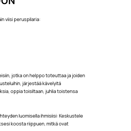
ÖÖN
n viisi peruspilaria:
isiin, jotka on helppo toteuttaa ja joiden
steluihin, järjestää kävelyitä
sia, oppia toisiltaan, juhlia toistensa
teyden luomisella ihmisiisi: Keskustele
yksesi koosta riippuen, mitkä ovat