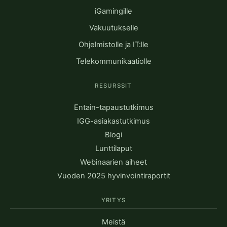
iGamingille
Vakuutukselle
Ohjelmistolle ja IT:lle
Telekommunikaatiolle
RESURSSIT
Entain-tapaustutkimus
IGG-asiakastutkimus
Blogi
Lunttilaput
Webinaarien aiheet
Vuoden 2025 hyvinvointiraportit
YRITYS
Meistä