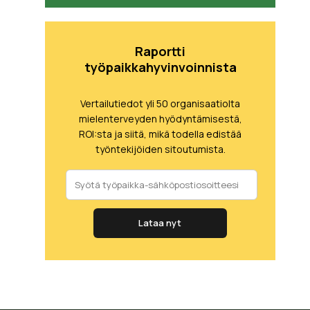
Raportti
työpaikkahyvinvoinnista
Vertailutiedot yli 50 organisaatiolta
mielenterveyden hyödyntämisestä,
ROI:sta ja siitä, mikä todella edistää
työntekijöiden sitoutumista.
Lataa nyt