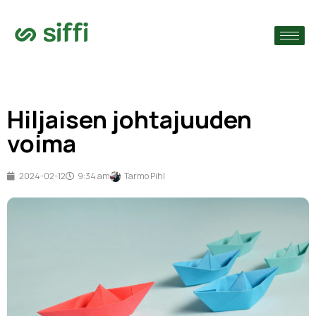
›
ain
›
Hiljaisen johtajuuden
›
voima
2024-02-12
9:34 am
Tarmo Pihl