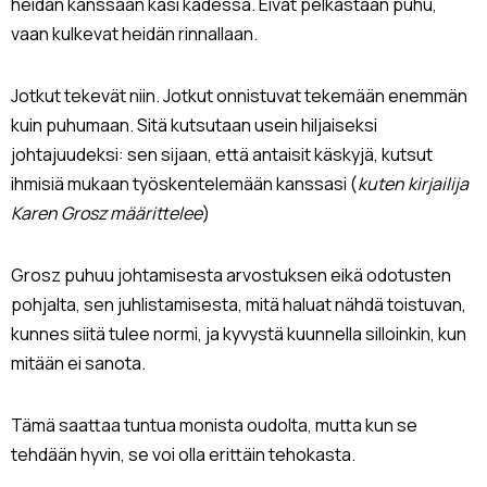
heidän kanssaan käsi kädessä. Eivät pelkästään puhu,
vaan kulkevat heidän rinnallaan.
Jotkut tekevät niin. Jotkut onnistuvat tekemään enemmän
kuin puhumaan. Sitä kutsutaan usein hiljaiseksi
johtajuudeksi: sen sijaan, että antaisit käskyjä, kutsut
ihmisiä mukaan työskentelemään kanssasi (
kuten kirjailija
Karen Grosz määrittelee
)
Grosz puhuu johtamisesta arvostuksen eikä odotusten
pohjalta, sen juhlistamisesta, mitä haluat nähdä toistuvan,
kunnes siitä tulee normi, ja kyvystä kuunnella silloinkin, kun
mitään ei sanota.
Tämä saattaa tuntua monista oudolta, mutta kun se
tehdään hyvin, se voi olla erittäin tehokasta.