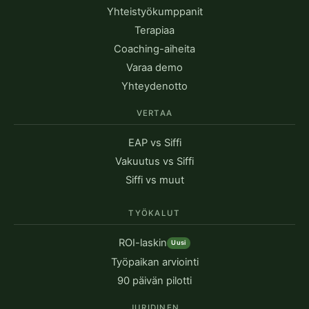
Yhteistyökumppanit
Terapiaa
Coaching-aiheita
Varaa demo
Yhteydenotto
VERTAA
EAP vs Siffi
Vakuutus vs Siffi
Siffi vs muut
TYÖKALUT
ROI-laskin
Uusi
Työpaikan arviointi
90 päivän pilotti
JURIDINEN