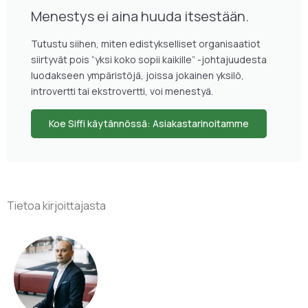
Menestys ei aina huuda itsestään.
Tutustu siihen, miten edistykselliset organisaatiot
siirtyvät pois “yksi koko sopii kaikille” -johtajuudesta
luodakseen ympäristöjä, joissa jokainen yksilö,
introvertti tai ekstrovertti, voi menestyä.
Koe Siffi käytännössä: Asiakastarinoitamme
Tietoa kirjoittajasta