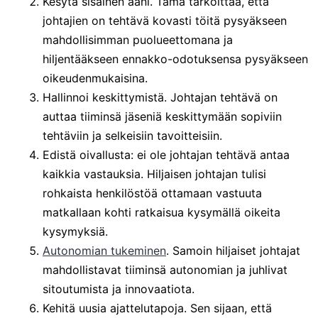
Kesytä sisäinen ääni. Tämä tarkoittaa, että
johtajien on tehtävä kovasti töitä pysyäkseen
mahdollisimman puolueettomana ja
hiljentääkseen ennakko-odotuksensa pysyäkseen
oikeudenmukaisina.
Hallinnoi keskittymistä. Johtajan tehtävä on
auttaa tiiminsä jäseniä keskittymään sopiviin
tehtäviin ja selkeisiin tavoitteisiin.
Edistä oivallusta: ei ole johtajan tehtävä antaa
kaikkia vastauksia. Hiljaisen johtajan tulisi
rohkaista henkilöstöä ottamaan vastuuta
matkallaan kohti ratkaisua kysymällä oikeita
kysymyksiä.
Autonomian tukeminen
. Samoin hiljaiset johtajat
mahdollistavat tiiminsä autonomian ja juhlivat
sitoutumista ja innovaatiota.
Kehitä uusia ajattelutapoja. Sen sijaan, että