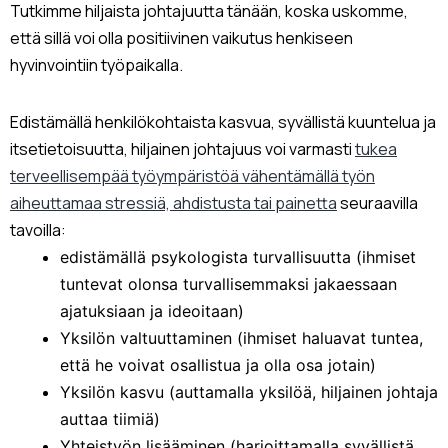
Tutkimme hiljaista johtajuutta tänään, koska uskomme,
että sillä voi olla positiivinen vaikutus henkiseen
hyvinvointiin työpaikalla.
Edistämällä henkilökohtaista kasvua, syvällistä kuuntelua ja
itsetietoisuutta, hiljainen johtajuus voi varmasti
tukea
terveellisempää työympäristöä vähentämällä työn
aiheuttamaa stressiä, ahdistusta tai painetta
seuraavilla
tavoilla:
edistämällä psykologista turvallisuutta (ihmiset
tuntevat olonsa turvallisemmaksi jakaessaan
ajatuksiaan ja ideoitaan)
Yksilön valtuuttaminen (ihmiset haluavat tuntea,
että he voivat osallistua ja olla osa jotain)
Yksilön kasvu (auttamalla yksilöä, hiljainen johtaja
auttaa tiimiä)
Yhteistyön lisääminen (harjoittamalla syvällistä