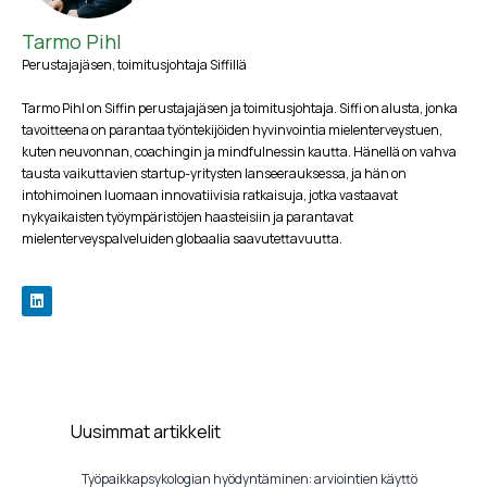
Tarmo Pihl
Perustajajäsen, toimitusjohtaja Siffillä
Tarmo Pihl on Siffin perustajajäsen ja toimitusjohtaja. Siffi on alusta, jonka
tavoitteena on parantaa työntekijöiden hyvinvointia mielenterveystuen,
kuten neuvonnan, coachingin ja mindfulnessin kautta. Hänellä on vahva
tausta vaikuttavien startup-yritysten lanseerauksessa, ja hän on
intohimoinen luomaan innovatiivisia ratkaisuja, jotka vastaavat
nykyaikaisten työympäristöjen haasteisiin ja parantavat
mielenterveyspalveluiden globaalia saavutettavuutta.
Uusimmat artikkelit
Työpaikkapsykologian hyödyntäminen: arviointien käyttö