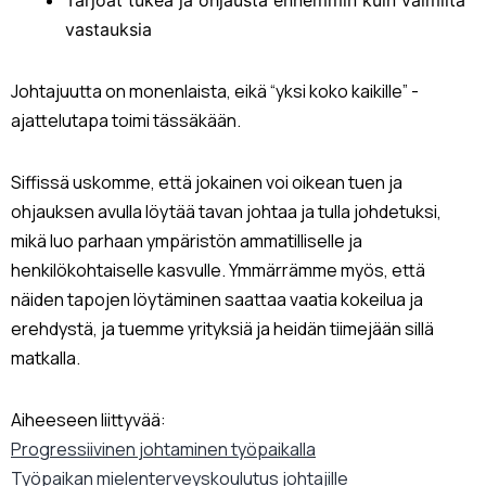
Tarjoat tukea ja ohjausta ennemmin kuin valmiita
vastauksia
Johtajuutta on monenlaista, eikä “yksi koko kaikille” -
ajattelutapa toimi tässäkään.
Siffissä uskomme, että jokainen voi oikean tuen ja
ohjauksen avulla löytää tavan johtaa ja tulla johdetuksi,
mikä luo parhaan ympäristön ammatilliselle ja
henkilökohtaiselle kasvulle. Ymmärrämme myös, että
näiden tapojen löytäminen saattaa vaatia kokeilua ja
erehdystä, ja tuemme yrityksiä ja heidän tiimejään sillä
matkalla.
Aiheeseen liittyvää:
Progressiivinen johtaminen työpaikalla
Työpaikan mielenterveyskoulutus johtajille