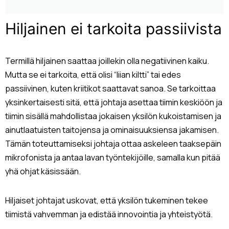
Hiljainen ei tarkoita passiivista
Termillä hiljainen saattaa joillekin olla negatiivinen kaiku.
Mutta se ei tarkoita, että olisi “liian kiltti” tai edes
passiivinen, kuten kriitikot saattavat sanoa. Se tarkoittaa
yksinkertaisesti sitä, että johtaja asettaa tiimin keskiöön ja
tiimin sisällä mahdollistaa jokaisen yksilön kukoistamisen ja
ainutlaatuisten taitojensa ja ominaisuuksiensa jakamisen.
Tämän toteuttamiseksi johtaja ottaa askeleen taaksepäin
mikrofonista ja antaa lavan työntekijöille, samalla kun pitää
yhä ohjat käsissään.
Hiljaiset johtajat uskovat, että yksilön tukeminen tekee
tiimistä vahvemman ja edistää innovointia ja yhteistyötä.