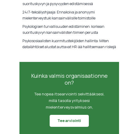
suorituskyvyn ja pysyvyyden edistämisessä
24/7-tekoälyohjaaja: Ennakoiva ja anonyymi
mielenterveystuki kansainvälisille toimistoille
Psykologisen turvallisuuden edistäminen: korkean
suorituskyvyn kansainvälisten tiimien perusta
Psykososiaalisten kuormitustekijöiden hallinta: Miten
datalähtöiset alustat auttavat HR:ää hallitsemaan riskejä
Kuinka valmis organisaationne
on?
Tee nopea itsearviointi selvittääksesi,
millä tasolla yrityksesi
mielenterveysvalmius on,
Tee arviointi