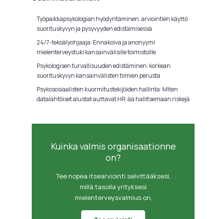
Työpaikkapsykologian hyödyntäminen: arviointien käyttö
suorituskyvyn ja pysyvyyden edistämisessä
24/7-tekoälyohjaaja: Ennakoiva ja anonyymi
mielenterveystuki kansainvälisille toimistoille
Psykologisen turvallisuuden edistäminen: korkean
suorituskyvyn kansainvälisten tiimien perusta
Psykososiaalisten kuormitustekijöiden hallinta: Miten
datalähtöiset alustat auttavat HR:ää hallitsemaan riskejä
Kuinka valmis organisaationne
on?
Tee nopea itsearviointi selvittääksesi,
millä tasolla yrityksesi
mielenterveysvalmius on,