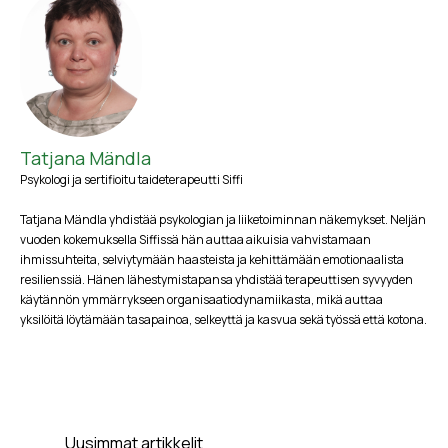
Tatjana Mändla
Psykologi ja sertifioitu taideterapeutti Siffi
Tatjana Mändla yhdistää psykologian ja liiketoiminnan näkemykset. Neljän
vuoden kokemuksella Siffissä hän auttaa aikuisia vahvistamaan
ihmissuhteita, selviytymään haasteista ja kehittämään emotionaalista
resilienssiä. Hänen lähestymistapansa yhdistää terapeuttisen syvyyden
käytännön ymmärrykseen organisaatiodynamiikasta, mikä auttaa
yksilöitä löytämään tasapainoa, selkeyttä ja kasvua sekä työssä että kotona.
Uusimmat artikkelit