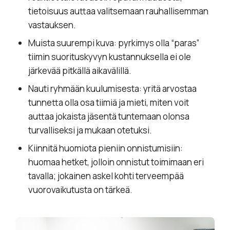
tietoisuus auttaa valitsemaan rauhallisemman
vastauksen.
Muista suurempi kuva: pyrkimys olla “paras”
tiimin suorituskyvyn kustannuksella ei ole
järkevää pitkällä aikavälillä.
Nauti ryhmään kuulumisesta: yritä arvostaa
tunnetta olla osa tiimiä ja mieti, miten voit
auttaa jokaista jäsentä tuntemaan olonsa
turvalliseksi ja mukaan otetuksi.
Kiinnitä huomiota pieniin onnistumisiin:
huomaa hetket, jolloin onnistut toimimaan eri
tavalla; jokainen askel kohti terveempää
vuorovaikutusta on tärkeä.