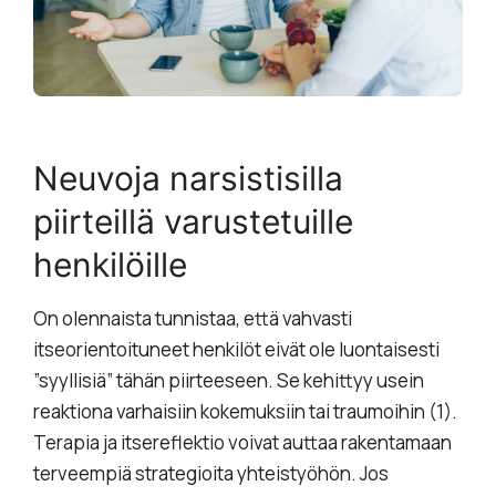
Neuvoja narsistisilla
piirteillä varustetuille
henkilöille
On olennaista tunnistaa, että vahvasti
itseorientoituneet henkilöt eivät ole luontaisesti
”syyllisiä” tähän piirteeseen. Se kehittyy usein
reaktiona varhaisiin kokemuksiin tai traumoihin (1).
Terapia ja itsereflektio voivat auttaa rakentamaan
terveempiä strategioita yhteistyöhön. Jos