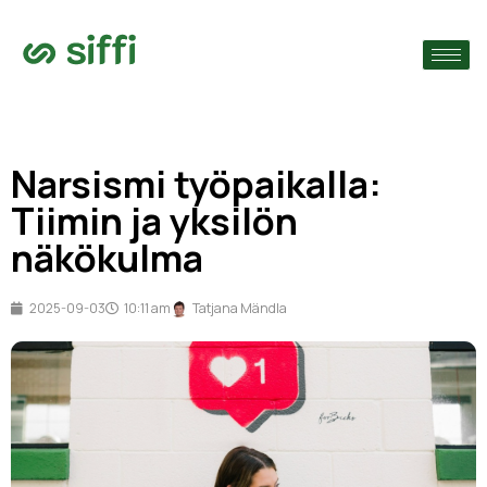
›
ain
›
Narsismi työpaikalla:
›
Tiimin ja yksilön
näkökulma
2025-09-03
10:11 am
Tatjana Mändla