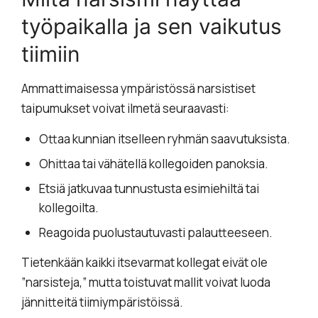
työpaikalla ja sen vaikutus
tiimiin
Ammattimaisessa ympäristössä narsistiset
taipumukset voivat ilmetä seuraavasti:
Ottaa kunnian itselleen ryhmän saavutuksista.
Ohittaa tai vähätellä kollegoiden panoksia.
Etsiä jatkuvaa tunnustusta esimiehiltä tai
kollegoilta.
Reagoida puolustautuvasti palautteeseen.
Tietenkään kaikki itsevarmat kollegat eivät ole
”narsisteja,” mutta toistuvat mallit voivat luoda
jännitteitä tiimiympäristöissä.