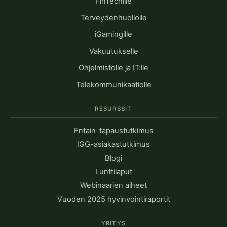
FinTechille
Terveydenhuollolle
iGamingille
Vakuutukselle
Ohjelmistolle ja IT:lle
Telekommunikaatiolle
RESURSSIT
Entain-tapaustutkimus
IGG-asiakastutkimus
Blogi
Lunttilaput
Webinaarien aiheet
Vuoden 2025 hyvinvointiraportit
YRITYS