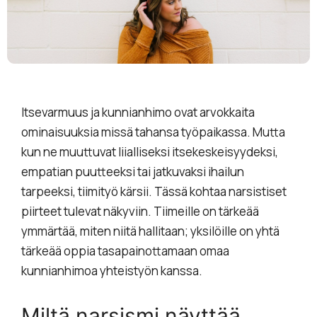
Itsevarmuus ja kunnianhimo ovat arvokkaita
ominaisuuksia missä tahansa työpaikassa. Mutta
kun ne muuttuvat liialliseksi itsekeskeisyydeksi,
empatian puutteeksi tai jatkuvaksi ihailun
tarpeeksi, tiimityö kärsii. Tässä kohtaa narsistiset
piirteet tulevat näkyviin. Tiimeille on tärkeää
ymmärtää, miten niitä hallitaan; yksilöille on yhtä
tärkeää oppia tasapainottamaan omaa
kunnianhimoa yhteistyön kanssa.
Miltä narsismi näyttää