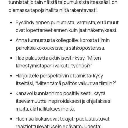
tunnistat joitain näistä taipumuksista itsessäsi, on
olemassa tapoja hallita niitä rakentavasti:
Pysähdy ennen puhumista: varmista, että muut
ovat lopettaneet ennen kuin jaat näkemyksesi.
Anna tunnustusta kollegoille: korosta tiimin
panoksia kokouksissa ja sähköposteissa.
Hae palautetta aktiivisesti: kysy, “Miten
lähestymistapani vaikutti työhösi?”
Harjoittele perspektiivin ottamista: kysy
itseltäsi, “Miten tämä päätös vaikuttaa tiimiin?”
Kanavoi kunnianhimo positiivisesti: käytä
itsevarmuutta inspiroidaksesi ja ohjataksesi
muita, älä hallitaksesi heitä.
Huomaa laukaisevat tekijät: puolustautuvat
reaktiot tulevat usein epävarmuudesta;