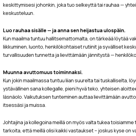
keskittymisesi johonkin, joka tuo selkeyttä tai rauhaa — yhtei
keskusteluun.
Luo rauhaa sisälle — ja anna sen heijastua ulospäin.
Kun maailma tuntuu hallitsemattomalta, on tärkeää löytää vak
liikkuminen, luonto, henkilökohtaiset rutiinit ja syvälliset ke
turvallisuuden tunnetta ja lievittämään jännitystä — henkilökoht
Muunna avuttomuus toiminnaksi.
Kun jokin maailmassa tuntuu liian suurelta tai tuskalliselta, l
ystävällinen sana kollegalle, pieni hyvä teko, yhteisen aloitt
läsnäolo. Vaikutuksen tunteminen auttaa lievittämään avutt
itsessäsi ja muissa.
Johtajina ja kollegoina meillä on myös valta tukea toisiamme 
tarkoita, että meillä olisi kaikki vastaukset – joskus kyse on