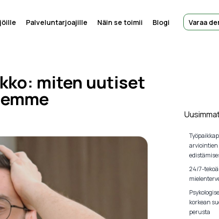
öille
Palveluntarjoajille
Näin se toimii
Blogi
Varaa d
ikko: miten uutiset
teemme
Uusimmat 
Työpaikkap
arviointien
edistämise
24/7-tekoä
mielenterve
Psykologis
korkean su
perusta