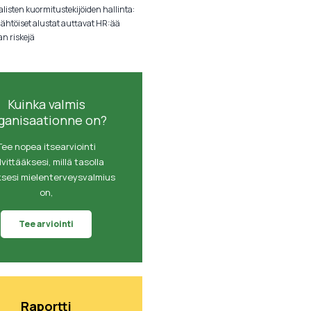
listen kuormitustekijöiden hallinta:
lähtöiset alustat auttavat HR:ää
an riskejä
Kuinka valmis
ganisaationne on?
Tee nopea itsearviointi
lvittääksesi, millä tasolla
ksesi mielenterveysvalmius
on,
Tee arviointi
Raportti