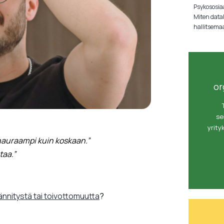
Psykososiaa
Miten data
hallitsema
or
se
yrity
hauraampi kuin koskaan.”
taa.”
ännitystä tai toivottomuutta
?