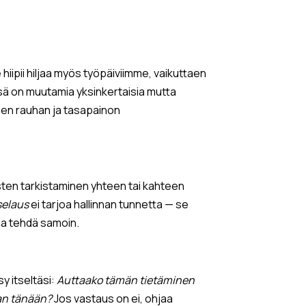
e hiipii hiljaa myös työpäiviimme, vaikuttaen
sä on muutamia yksinkertaisia mutta
isen rauhan ja tasapainon
tisten tarkistaminen yhteen tai kahteen
elaus
ei tarjoa hallinnan tunnetta — se
laa tehdä samoin.
y itseltäsi:
Auttaako tämän tietäminen
an tänään?
Jos vastaus on ei, ohjaa