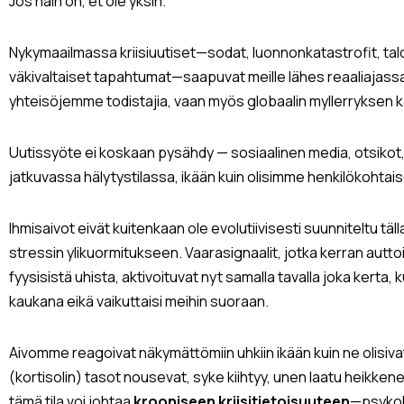
Jos näin on, et ole yksin.
Nykymaailmassa kriisiuutiset—sodat, luonnonkatastrofit, t
väkivaltaiset tapahtumat—saapuvat meille lähes reaaliajas
yhteisöjemme todistajia, vaan myös globaalin myllerryksen k
Uutissyöte ei koskaan pysähdy — sosiaalinen media, otsikot, 
jatkuvassa hälytystilassa, ikään kuin olisimme henkilökohtai
Ihmisaivot eivät kuitenkaan ole evolutiivisesti suunniteltu tä
stressin ylikuormitukseen. Vaarasignaalit, jotka kerran autto
fyysisistä uhista, aktivoituvat nyt samalla tavalla joka kerta,
kaukana eikä vaikuttaisi meihin suoraan.
Aivomme reagoivat näkymättömiin uhkiin ikään kuin ne olisivat
(kortisolin) tasot nousevat, syke kiihtyy, unen laatu heikken
tämä tila voi johtaa
krooniseen kriisitietoisuuteen
—psykolo