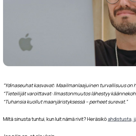
“Ydinaseuhat kasvavat: Maailmanlaajuinen turvallisuus on 
“Tieteilijät varoittavat: Ilmastonmuutos lähestyy käännekoh
“Tuhansia kuollut maanjäristyksessä – perheet surevat.”
Miltä sinusta tuntui, kun luit nämä rivit? Heräsikö
ahdistusta, j