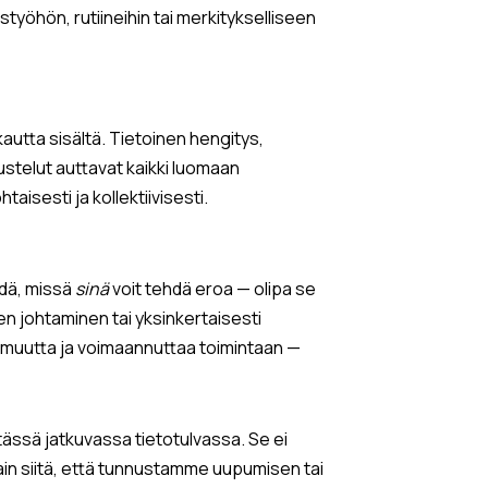
styöhön, rutiineihin tai merkitykselliseen
autta sisältä. Tietoinen hengitys,
skustelut auttavat kaikki luomaan
aisesti ja kollektiivisesti.
öydä, missä
sinä
voit tehdä eroa — olipa se
een johtaminen tai yksinkertaisesti
omuutta ja voimaannuttaa toimintaan —
tässä jatkuvassa tietotulvassa. Se ei
 vain siitä, että tunnustamme uupumisen tai