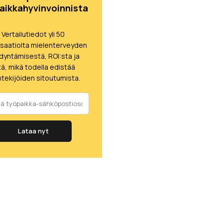
aikkahyvinvoinnista
Vertailutiedot yli 50
isaatiolta mielenterveyden
dyntämisestä, ROI:sta ja
itä, mikä todella edistää
tekijöiden sitoutumista.
Lataa nyt