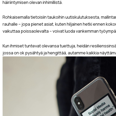
häiriintymisen olevan inhimillistä.
Rohkaisemalla tietoisiin taukoihin uutiskulutuksesta, mallintama
rauhalle – jopa pienet asiat, kuten hiljainen hetki ennen koko
vaikuttaa poissaolevalta – voivat luoda vankemman työympä
Kun ihmiset tuntevat olevansa tuettuja, heidän resilienssin
jossa on ok pysähtyä ja hengittää, autamme kaikkia näytt