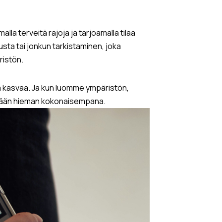
lla terveitä rajoja ja tarjoamalla tilaa
usta tai jonkun tarkistaminen, joka
ristön.
sä kasvaa. Ja kun luomme ympäristön,
ämään hieman kokonaisempana.