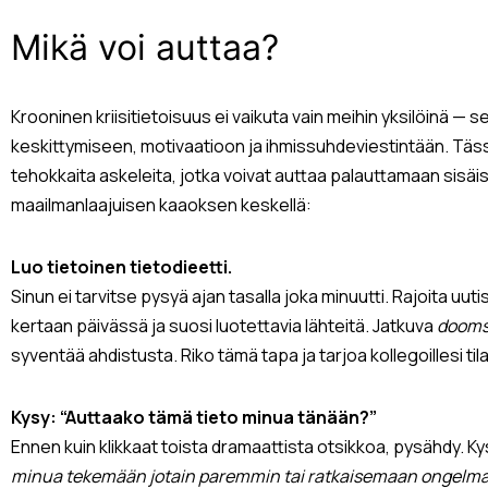
Mikä voi auttaa?
Krooninen kriisitietoisuus ei vaikuta vain meihin yksilöinä — s
keskittymiseen, motivaatioon ja ihmissuhdeviestintään. Täs
tehokkaita askeleita, jotka voivat auttaa palauttamaan sisä
maailmanlaajuisen kaaoksen keskellä:
Luo tietoinen tietodieetti.
Sinun ei tarvitse pysyä ajan tasalla joka minuutti. Rajoita uu
kertaan päivässä ja suosi luotettavia lähteitä. Jatkuva
dooms
syventää ahdistusta. Riko tämä tapa ja tarjoa kollegoillesi ti
Kysy: “Auttaako tämä tieto minua tänään?”
Ennen kuin klikkaat toista dramaattista otsikkoa, pysähdy. Kys
minua tekemään jotain paremmin tai ratkaisemaan ongelm