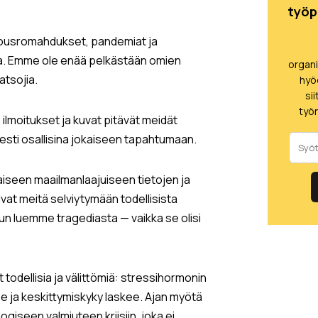
työp
alousromahdukset, pandemiat ja
sa. Emme ole enää pelkästään omien
organ
atsojia.
hyö
si
työn
ilmoitukset ja kuvat pitävät meidät
sesti osallisina jokaiseen tapahtumaan.
llaiseen maailmanlaajuiseen tietojen ja
ivat meitä selviytymään todellisista
 kun luemme tragediasta — vaikka se olisi
 todellisia ja välittömiä: stressihormonin
ee ja keskittymiskyky laskee. Ajan myötä
giseen valmiuteen kriisiin, joka ei