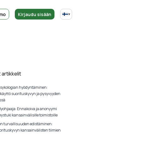
emo
Kirjaudu sisään
▾
artikkelit
sykologian hyödyntäminen:
 käyttö suorituskyvyn ja pysyvyyden
ssä
lyohjaaja: Ennakoiva ja anonyymi
ystuki kansainvälisille toimistoille
en turvallisuuden edistäminen:
orituskyvyn kansainvälisten tiimien