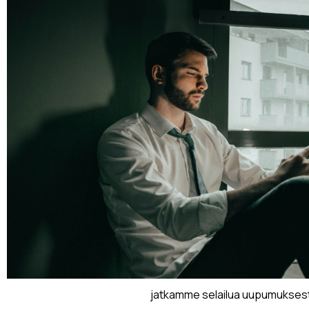
jatkamme selailua uupumuksest