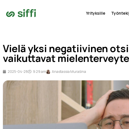
Yrityksille
Työntekij
Vielä yksi negatiivinen ots
vaikuttavat mielentervey
2025-04-28
9:29 am
Anastassia Murašina