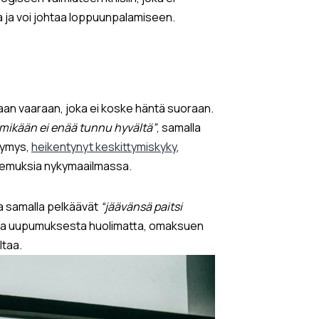
a ja voi johtaa loppuunpalamiseen.
maan vaaraan, joka ei koske häntä suoraan.
mikään ei enää tunnu hyvältä”
, samalla
symys,
heikentynyt keskittymiskyky
,
okemuksia nykymaailmassa.
ta samalla pelkäävät
“jäävänsä paitsi
ua uupumuksesta huolimatta, omaksuen
ltaa.