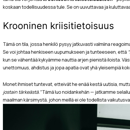
koskaan todellisuudessa tule. Se on uuvuttavaa ja kuluttava
Krooninen kriisitietoisuus
Tämä on tila, jossa henkilö pysyy jatkuvasti valmiina reagoi
Se voi johtaa henkiseen uupumukseen ja tunteeseen, että
“
kun se vähentää kykyämme nauttia arjen pienistä iloista. Vä
unettomuus, ahdistus ja jopa apatia ovat yhä yleisempiä k
Monet ihmiset tuntevat, etteivät he enää kestä uutisia, mut
jostain tärkeästä.”
Tämä luo noidankehän — jatkamme selail
maailman kärsimystä, johon meillä ei ole todellista vaikutusva