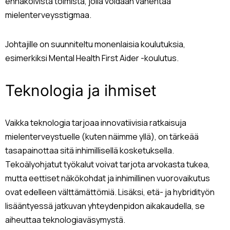
ennakoivista toimista, jolla voidaan vähentää
mielenterveysstigmaa.
Johtajille on suunniteltu monenlaisia koulutuksia,
esimerkiksi Mental Health First Aider -koulutus.
Teknologia ja ihmiset
Vaikka teknologia tarjoaa innovatiivisia ratkaisuja
mielenterveystuelle (kuten näimme yllä), on tärkeää
tasapainottaa sitä inhimillisellä kosketuksella.
Tekoälyohjatut työkalut voivat tarjota arvokasta tukea,
mutta eettiset näkökohdat ja inhimillinen vuorovaikutus
ovat edelleen välttämättömiä. Lisäksi, etä- ja hybridityön
lisääntyessä jatkuvan yhteydenpidon aikakaudella, se
aiheuttaa teknologiaväsymystä.