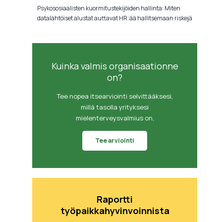
Psykososiaalisten kuormitustekijöiden hallinta: Miten
datalähtöiset alustat auttavat HR:ää hallitsemaan riskejä
Kuinka valmis organisaationne
on?
Tee nopea itsearviointi selvittääksesi,
millä tasolla yrityksesi
mielenterveysvalmius on,
Tee arviointi
Raportti
työpaikkahyvinvoinnista