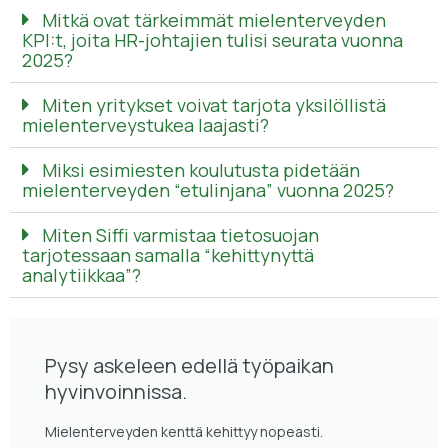
Mitkä ovat tärkeimmät mielenterveyden
KPI:t, joita HR-johtajien tulisi seurata vuonna
2025?
Miten yritykset voivat tarjota yksilöllistä
mielenterveystukea laajasti?
Miksi esimiesten koulutusta pidetään
mielenterveyden “etulinjana” vuonna 2025?
Miten Siffi varmistaa tietosuojan
tarjotessaan samalla “kehittynyttä
analytiikkaa”?
Pysy askeleen edellä työpaikan
hyvinvoinnissa.
Mielenterveyden kenttä kehittyy nopeasti.