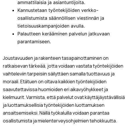
ammattilaisia ja asiantuntijoita.
Kannustetaan työntekijöiden verkko-
osallistumista säännöllisen viestinnän ja
tietoisuuskampanjoiden avulla.
Palautteen kerääminen palvelun jatkuvaan
parantamiseen.
Joustavuuden ja rakenteen tasapainottaminen on
ratkaisevan tärkeää, jotta voidaan vastata työntekijöiden
vaihteleviin tarpeisiin säilyttäen samalla tuottavuus ja
moraali. Etätuen on oltava kaikkien työntekijöiden
saavutettavissa huomioiden eri aikavyöhykkeet ja
kielimuurit. Varmista, että palvelut ovat käyttäjäystävällisiä
ja luottamuksellisia työntekijöiden luottamuksen
ansaitsemiseksi. Näillä työkaluilla voidaan parantaa
osallistumista ja mielenterveysohjelmien tehokkuutta.