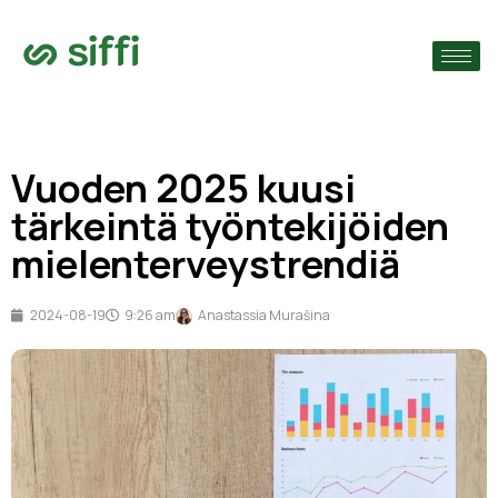
›
ain
›
Vuoden 2025 kuusi
›
tärkeintä työntekijöiden
mielenterveystrendiä
2024-08-19
9:26 am
Anastassia Murašina