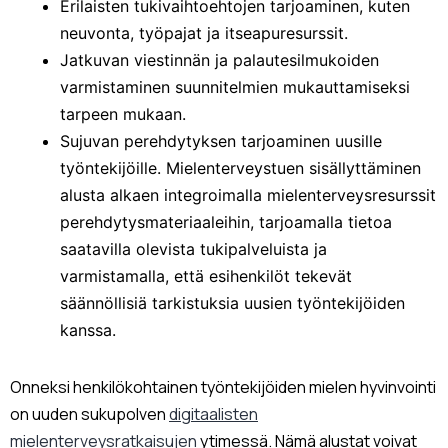
Erilaisten tukivaihtoehtojen tarjoaminen, kuten
neuvonta, työpajat ja itseapuresurssit.
Jatkuvan viestinnän ja palautesilmukoiden
varmistaminen suunnitelmien mukauttamiseksi
tarpeen mukaan.
Sujuvan perehdytyksen tarjoaminen uusille
työntekijöille. Mielenterveystuen sisällyttäminen
alusta alkaen integroimalla mielenterveysresurssit
perehdytysmateriaaleihin, tarjoamalla tietoa
saatavilla olevista tukipalveluista ja
varmistamalla, että esihenkilöt tekevät
säännöllisiä tarkistuksia uusien työntekijöiden
kanssa.
Onneksi henkilökohtainen työntekijöiden mielen hyvinvointi
on uuden sukupolven
digitaalisten
mielenterveysratkaisujen
ytimessä. Nämä alustat voivat