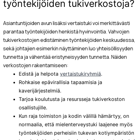
työntekijöiden tukiverkostoja?
Asiantuntijoiden avun lisäksi vertaistuki voi merkittävästi
parantaa työntekijöiden henkistä hyvinvointia. Vahvojen
tukiverkostojen edistäminen työntekijöiden keskuudessa,
sekä johtajien esimerkin näyttäminen luo yhteisöllisyyden
tunnetta ja vähentää eristyneisyyden tunnetta. Näiden
verkostojen rakentamiseen:
Edistä ja helpota
vertaistukiryhmiä
.
Rohkaise epävirallisia tapaamisia ja
kaverijärjestelmiä.
Tarjoa koulutusta ja resursseja tukiverkoston
osallistujille.
Kun raja toimiston ja kodin välillä hämärtyy, on
normaalia, että mielenterveystuki laajenee myös
työntekijöiden perheisiin tukevan kotiympäristön