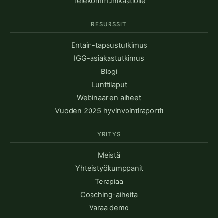
Telekommunikaatiolle
RESURSSIT
Entain-tapaustutkimus
IGG-asiakastutkimus
Blogi
Lunttilaput
Webinaarien aiheet
Vuoden 2025 hyvinvointiraportit
YRITYS
Meistä
Yhteistyökumppanit
Terapiaa
Coaching-aiheita
Varaa demo