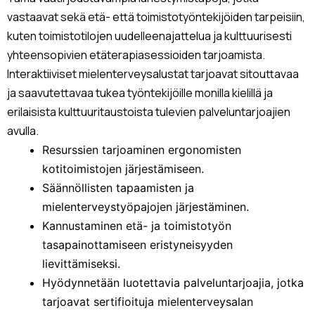
vastaavat sekä etä- että toimistotyöntekijöiden tarpeisiin,
kuten toimistotilojen uudelleenajattelua ja kulttuurisesti
yhteensopivien etäterapiasessioiden tarjoamista.
Interaktiiviset mielenterveysalustat tarjoavat sitouttavaa
ja saavutettavaa tukea työntekijöille monilla kielillä ja
erilaisista kulttuuritaustoista tulevien palveluntarjoajien
avulla.
Resurssien tarjoaminen ergonomisten
kotitoimistojen järjestämiseen.
Säännöllisten tapaamisten ja
mielenterveystyöpajojen järjestäminen.
Kannustaminen etä- ja toimistotyön
tasapainottamiseen eristyneisyyden
lievittämiseksi.
Hyödynnetään luotettavia palveluntarjoajia, jotka
tarjoavat sertifioituja mielenterveysalan