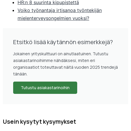
HR:n 8 suurinta kipupistettä
Voiko työnantaja irtisanoa työntekijän
mielenterveysongelmien vuoksi?
Etsitkö lisää käytännön esimerkkejä?
Jokainen yrityskulttuuri on ainutlaatuinen. Tutustu
asiakastarinoihimme nähdäksesi, miten eri
organisaatiot toteuttavat näitä vuoden 2025 trendejä
tänään.
Tutustu asiakastarinoihin
Usein kysytyt kysymykset