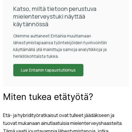
Katso, miltä tietoon perustuva
mielenterveystuki näyttää
käytännössä
Olemme auttaneet Entainia muuttamaan
lähestymistapaansa työntekijöiden hyvinvointiin
käyttämällä yllä mainittuja samoja analytiikkoja ja
henkilökohtaista tukea.
Lue Entainin tapaustutkimus
Miten tukea etätyötä?
Etä- ja hybridityöratkaisut ovat tulleet jäädäkseen ja
tuovat mukanaan ainutlaatuisia mielenterveyshaasteita.
Tämä vaatii joustavampia lähestymistapoja, jotka