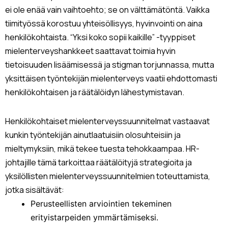
ei ole enää vain vaihtoehto; se on välttämätöntä. Vaikka
tiimityössä korostuu yhteisöllisyys, hyvinvointi on aina
henkilökohtaista. “Yksi koko sopii kaikille” -tyyppiset
mielenterveyshankkeet saattavat toimia hyvin
tietoisuuden lisäämisessä ja stigman torjunnassa, mutta
yksittäisen työntekijän mielenterveys vaatii ehdottomasti
henkilökohtaisen ja räätälöidyn lähestymistavan.
Henkilökohtaiset mielenterveyssuunnitelmat vastaavat
kunkin työntekijän ainutlaatuisiin olosuhteisiin ja
mieltymyksiin, mikä tekee tuesta tehokkaampaa. HR-
johtajille tämä tarkoittaa räätälöityjä strategioita ja
yksilöllisten mielenterveyssuunnitelmien toteuttamista,
jotka sisältävät:
Perusteellisten arviointien tekeminen
erityistarpeiden ymmärtämiseksi.