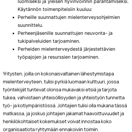
luomiseksi ja yleisen hyvinvoinnin parantamiseksi.
Käytännön toimenpiteisiin kuuluu:
Perheille suunnattujen mielenterveysohjelmien
suunnittelu.
Perheenjäsenille suunnattujen neuvonta- ja
tukipalveluiden tarjoaminen.
Perheiden mielenterveydestä järjestettävien
työpajojen ja resurssien tarjoaminen.
Yritysten, joilla on kokonaisvaltainen lähestymistapa
mielenterveyteen, tulisi pyrkiä luomaan kulttuuri, jossa
työntekijät tuntevat olonsa mukavaksi etsiä ja tarjota
tukea, vahvistaen yhteisöllisyyden ja yhteistyön tunnetta
työ- ja kotiympäristössä. Johtajien tulisi olla mukana tässä
matkassa, ja joskus johtajien jakamat haavoittuvuudet ja
henkilökohtaiset kokemukset voivat innostaa koko
organisaatiota ryhtymään ennakoiviin toimiin.