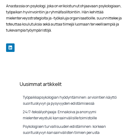
Anastassia on psykologi, joka on erikoistunut ohjaavaan psykologiaan,
työpaikan hyvinvointiin ja ryhmäfasilitointiin. Hän kehittää
mielenterveysstrategioita ja -työkaluja organisaatioille, suunnittelee ja
toteuttaa koulutuksia sekä auttaa tiimejä luomaan terveellisempiä ja
tukevampia työympäristöjä.
Uusimmat artikkelit
Työpaikkapsykologian hyödyntäminen: arviointien käyttö
suorituskyvyn ja pysyvyyden edistämisessä
24/7-tekoälyohjaaja: Ennakoiva ja anonyymi
mielenterveystuki kansainvälisille toimistoille
Psykologisen turvallisuuden edistäminen: korkean
suorituskyvyn kansainvälisten tiimien perusta