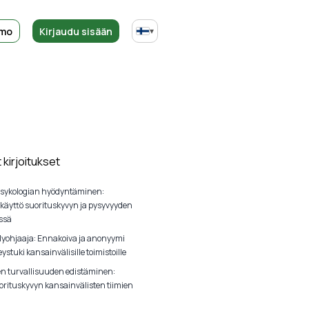
emo
Kirjaudu sisään
▾
kirjoitukset
sykologian hyödyntäminen:
 käyttö suorituskyvyn ja pysyvyyden
ssä
lyohjaaja: Ennakoiva ja anonyymi
ystuki kansainvälisille toimistoille
en turvallisuuden edistäminen:
orituskyvyn kansainvälisten tiimien