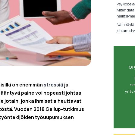
Psykososiaa
Miten data
hallitsema
Näin käytä
johtamisty
or
misillä on enemmän
stressiä
ja
se
yrity
isääntyvä paine voi nopeasti johtaa
 jotain, jonka ihmiset aiheuttavat
töstä. Vuoden 2018 Gallup-tutkimus
a työntekijöiden työuupumuksen