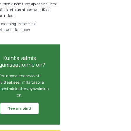
listen kuormitustekijöiden hallinta:
lähtöiset alustat auttavat HR:ää
an riskejä
t coaching-menetelmiä
ylisi uudistamiseen
Kuinka valmis
ganisaationne on?
Tee nopea itsearviointi
lvittääksesi, millä tasolla
ksesi mielenterveysvalmius
on,
Tee arviointi