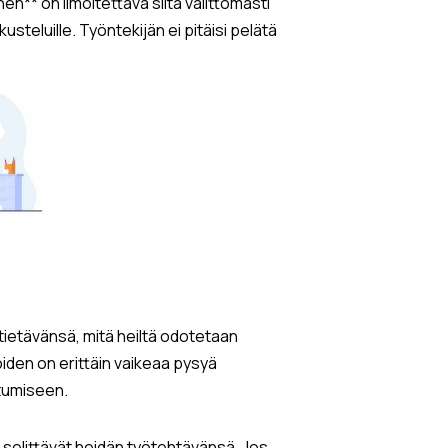
nen** on ilmoitettava siitä välittömästi
steluille. Työntekijän ei pitäisi pelätä
 tietävänsä, mitä heiltä odotetaan
jöiden on erittäin vaikeaa pysyä
tumiseen.
 selittävät heidän työtehtävänsä. Jos