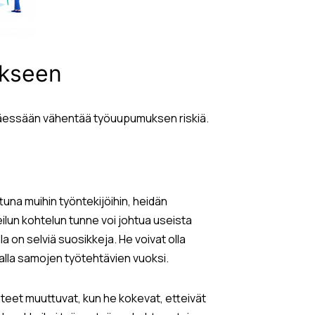
ukseen
rittäessään vähentää työuupumuksen riskiä.
tuna muihin työntekijöihin, heidän
eilun kohtelun tunne voi johtua useista
lla on selviä suosikkeja. He voivat olla
valla samojen työtehtävien vuoksi.
eet muuttuvat, kun he kokevat, etteivät