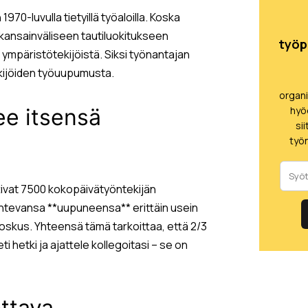
0-luvulla tietyillä työaloilla. Koska
kansainväliseen tautiluokitukseen
työp
ympäristötekijöistä. Siksi työnantajan
ekijöiden työuupumusta.
organ
hyö
tee itsensä
si
työn
ttivat 7500 kokopäivätyöntekijän
untevansa **uupuneensa** erittäin usein
joskus. Yhteensä tämä tarkoittaa, että 2/3
hetki ja ajattele kollegoitasi – se on
ottava