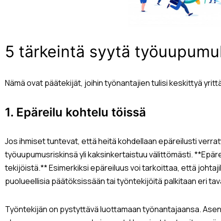
5 tärkeintä syytä työuupum
Nämä ovat päätekijät, joihin työnantajien tulisi keskittyä y
1. Epäreilu kohtelu töissä
Jos ihmiset tuntevat, että heitä kohdellaan epäreilusti verrat
työuupumusriskinsä yli kaksinkertaistuu välittömästi. **Epär
tekijöistä.** Esimerkiksi epäreiluus voi tarkoittaa, että johtaji
puolueellisia päätöksissään tai työntekijöitä palkitaan eri ta
Työntekijän on pystyttävä luottamaan työnantajaansa. Asent