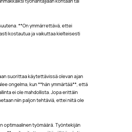
hmakkaiksi työnantajiaan kohtaan tai
isuutena. **On ymmärrettävä, ettei
asti kostautua ja vaikuttaa kielteisesti
aan suorittaa käytettävissä olevan ajan
 tulee ongelma, kun **hän ymmärtää**, että
nta ei ole mahdollista. Jopa erittäin
aan niin paljon tehtäviä, ettei niitä ole
leen optimaalinen työmäärä. Työntekijän