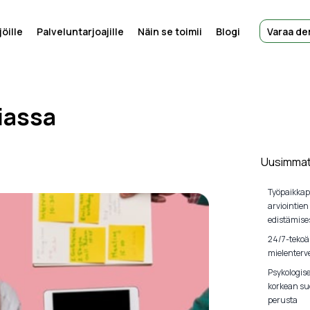
öille
Palveluntarjoajille
Näin se toimii
Blogi
Varaa d
iassa
Uusimmat 
Työpaikkap
arviointien
edistämise
24/7-tekoä
mielenterve
Psykologis
korkean su
perusta