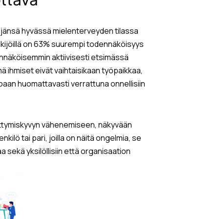
ijänsä hyvässä mielenterveyden tilassa
kijöillä on 63% suurempi todennäköisyys
dennäköisemmin aktiivisesti etsimässä
 ihmiset eivät vaihtaisikaan työpaikkaa,
aan huomattavasti verrattuna onnellisiin
ttymiskyvyn vähenemiseen, näkyvään
lö tai pari, joilla on näitä ongelmia, se
 sekä yksilöllisiin että organisaation