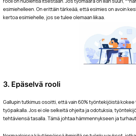
rooli on huolehtia itsestään. Jos työmäärä on liian suuri, **hä
esimiehelleen. On erittäin tärkeää, että esimies on avoin kesku
kertoa esimiehelle, jos se tulee olemaan liikaa.
3. Epäselvä rooli
Gallupin tutkimus osoitti, että vain 60% työntekijöistä kokee
työpaikalla. Jos ei ole selkeitä ohjeita ja odotuksia, työnteki
tehtäviensä tasalla. Tämä johtaa hämmennykseen ja turhau
Normaaleissa käytännöissä ihmisillä on työnkuvaukset, jotka