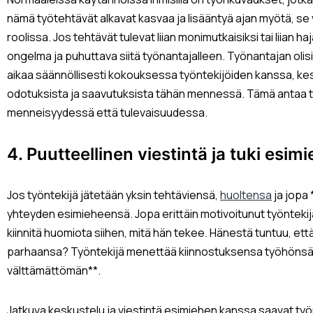
nämä työtehtävät alkavat kasvaa ja lisääntyä ajan myötä, se
roolissa. Jos tehtävät tulevat liian monimutkaisiksi tai liian h
ongelma ja puhuttava siitä työnantajalleen. Työnantajan olisi
aikaa säännöllisesti kokouksessa työntekijöiden kanssa, ke
odotuksista ja saavutuksista tähän mennessä. Tämä antaa t
menneisyydessä että tulevaisuudessa.
4. Puutteellinen viestintä ja tuki esim
Jos työntekijä jätetään yksin tehtäviensä,
huoltensa
ja jopa
yhteyden esimieheensä. Jopa erittäin motivoitunut työntekijä
kiinnitä huomiota siihen, mitä hän tekee. Hänestä tuntuu, että 
parhaansa? Työntekijä menettää kiinnostuksensa työhönsä 
välttämättömän**.
Jatkuva keskustelu ja viestintä esimiehen kanssa saavat työ