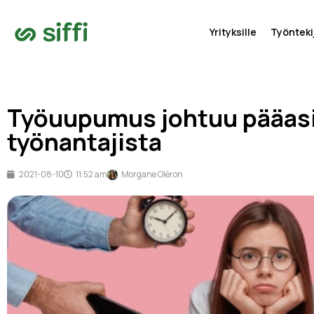
Yrityksille
Työntekij
Työuupumus johtuu pääas
työnantajista
2021-08-10
11:52 am
Morgane Oléron