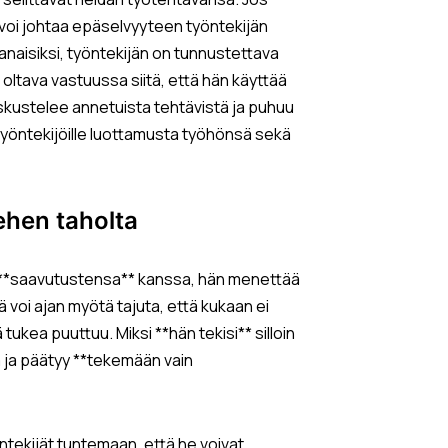
 voi johtaa epäselvyyteen työntekijän
ajanaisiksi, työntekijän on tunnustettava
 oltava vastuussa siitä, että hän käyttää
skustelee annetuista tehtävistä ja puhuu
yöntekijöille luottamusta työhönsä sekä
iehen taholta
 **saavutustensa** kanssa, hän menettää
 voi ajan myötä tajuta, että kukaan ei
tukea puuttuu. Miksi **hän tekisi** silloin
ja päätyy **tekemään vain
ntekijät tuntemaan, että he voivat