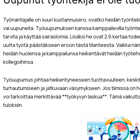
Työnantajalle on suuri kustannusero, ovatko heidän työntek
vai uupuneita. Työuupumuksen kanssa kamppailevilla työnte
tarvita ja käyttää sairaslomia. Lisäksi he ovat 2,6 kertaa to
uutta työtä päästäkseen eroon tästä tilanteesta. Vaikka nämä
heidän huolensa ja kamppailunsa heikentävät heidän työteho
kollegoihinsa.
Työuupumus johtaa heikentyneeseen tuottavuuteen, keski
turhautumiseen ja jatkuvaan väsymykseen. Jos tiimissä on henki
voi tarkoittaa merkittävää **työkyvyn laskua**. Tämä vaikuttaa
tuloksiin.