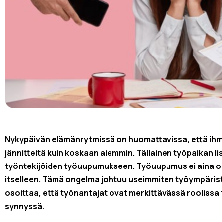
Nykypäivän elämänrytmissä on huomattavissa, että ih
jännitteitä kuin koskaan aiemmin. Tällainen työpaikan l
työntekijöiden työuupumukseen. Työuupumus ei aina ole
itselleen. Tämä ongelma johtuu useimmiten työympäris
osoittaa, että työnantajat ovat merkittävässä rooliss
synnyssä.