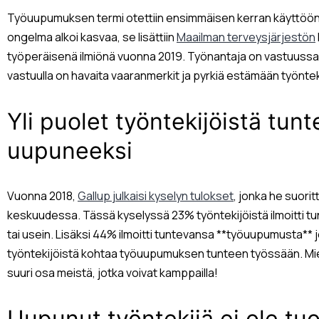
Työuupumuksen termi otettiin ensimmäisen kerran käyttöön 197
ongelma alkoi kasvaa, se lisättiin
Maailman terveysjärjestön
työperäisenä ilmiönä vuonna 2019. Työnantaja on vastuussa 
vastuulla on havaita vaaranmerkit ja pyrkiä estämään työnt
Yli puolet työntekijöistä tun
uupuneeksi
Vuonna 2018,
Gallup julkaisi kyselyn tulokset
, jonka he suori
keskuudessa. Tässä kyselyssä 23% työntekijöistä ilmoitti t
tai usein. Lisäksi 44% ilmoitti tuntevansa **työuupumusta** 
työntekijöistä kohtaa työuupumuksen tunteen työssään. Mieti 
suuri osa meistä, jotka voivat kamppailla!
Uupunut työntekijä ei ole tu