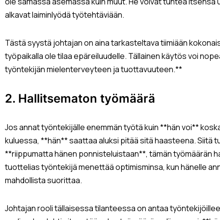
ole samassa asemassa kuin muut. He voivat tuntea itsensä u
alkavat laiminlyödä työtehtäviään.
Tästä syystä johtajan on aina tarkasteltava tiimiään kokona
työpaikalla ole tilaa epäreiluudelle. Tällainen käytös voi nope
työntekijän mielenterveyteen ja tuottavuuteen.**
2. Hallitsematon työmäärä
Jos annat työntekijälle enemmän työtä kuin **hän voi** kosk
kuluessa, **hän** saattaa aluksi pitää sitä haasteena. Siitä
**riippumatta hänen ponnisteluistaan**, tämän työmäärän halli
tuottelias työntekijä menettää optimisminsa, kun hänelle annet
mahdollista suorittaa.
Johtajan rooli tällaisessa tilanteessa on antaa työntekijöil