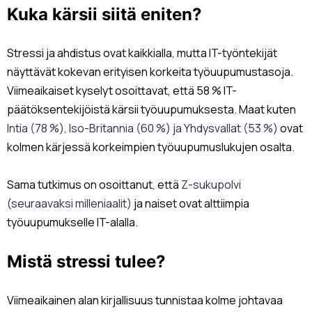
Kuka kärsii siitä eniten?
Stressi ja ahdistus ovat kaikkialla, mutta IT-työntekijät
näyttävät kokevan erityisen korkeita työuupumustasoja.
Viimeaikaiset kyselyt osoittavat, että 58 % IT-
päätöksentekijöistä kärsii työuupumuksesta. Maat kuten
Intia (78 %), Iso-Britannia (60 %) ja Yhdysvallat (53 %)
ovat
kolmen kärjessä korkeimpien työuupumuslukujen osalta.
Sama tutkimus on osoittanut, että
Z-sukupolvi
(seuraavaksi milleniaalit)
ja naiset ovat alttiimpia
työuupumukselle IT-alalla.
Mistä stressi tulee?
Viimeaikainen alan kirjallisuus tunnistaa kolme johtavaa