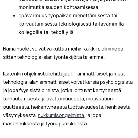
monimutkaisuuden kohtaamisessa
epävarmuus työpaikan menettämisestä tai
korvautumisesta teknologisesti taitavammilla
kollegoilla tai tekoälyllä
Nämä huolet voivat vaikuttaa meihin kaikkiin, olimmepa
sitten teknologia-alan työntekijöitä tai emme.
Kuitenkin ohjelmistokehittäjät, IT-ammattilaiset ja muut
teknologia-alan ammattilaiset voivat kärsiä psykologisista
ja jopa fyysisistä oireista, jotka johtuvat kertyneestä
turhautumisesta ja avuttomuudesta, motivaation
puutteesta, heikentyneestä tuottavuudesta, henkisestä
väsymyksestä,
nukkumisongelmista
, ja jopa
masennuksesta ja työuupumuksesta.