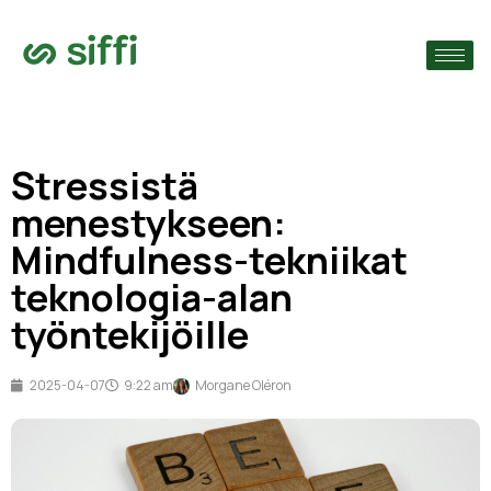
›
ain
›
Stressistä
›
menestykseen:
Mindfulness-tekniikat
teknologia-alan
työntekijöille
2025-04-07
9:22 am
Morgane Oléron