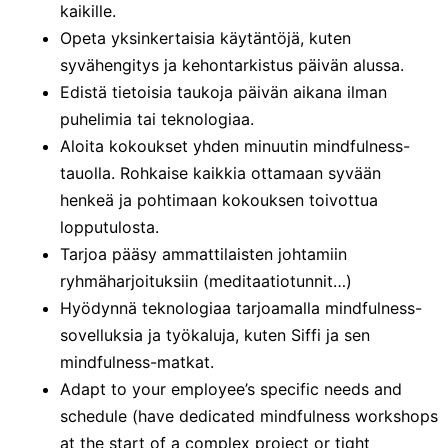
kaikille.
Opeta yksinkertaisia käytäntöjä, kuten
syvähengitys ja kehontarkistus päivän alussa.
Edistä tietoisia taukoja päivän aikana ilman
puhelimia tai teknologiaa.
Aloita kokoukset yhden minuutin mindfulness-
tauolla. Rohkaise kaikkia ottamaan syvään
henkeä ja pohtimaan kokouksen toivottua
lopputulosta.
Tarjoa pääsy ammattilaisten johtamiin
ryhmäharjoituksiin (meditaatiotunnit…)
Hyödynnä teknologiaa tarjoamalla mindfulness-
sovelluksia ja työkaluja, kuten Siffi ja sen
mindfulness-matkat.
Adapt to your employee’s specific needs and
schedule (have dedicated mindfulness workshops
at the start of a complex project or tight