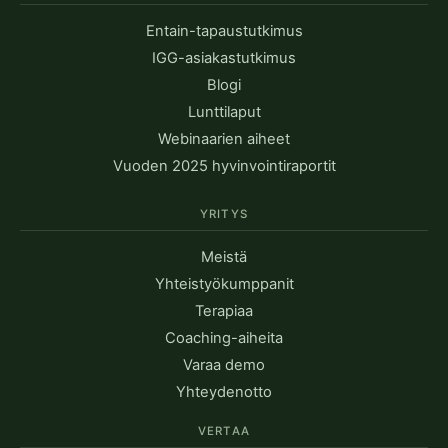
Entain-tapaustutkimus
IGG-asiakastutkimus
Blogi
Lunttilaput
Webinaarien aiheet
Vuoden 2025 hyvinvointiraportit
YRITYS
Meistä
Yhteistyökumppanit
Terapiaa
Coaching-aiheita
Varaa demo
Yhteydenotto
VERTAA