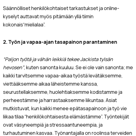
Säännölliset henkilökohtaiset tarkastukset ja online-
kyselyt auttavat myös pitämään yllä tiimin
kokonais“mielialaa”.
2. Työn ja vapaa-ajan tasapainon parantaminen
“Paljon työtä ja vähän leikkiä tekee Jackista tylsän
hevosen”
, kuten sanonta kuuluu. Se ei ole vain sanonta; me
kaikki tarvitsemme vapaa-aikaa työstä levätäksemme,
viettääksemme aikaa läheistemme kanssa,
seurustellaksemme, huolehtiaksemme kodistamme ja
perheestämme ja harrastaaksemme liikuntaa. Asiat
mutkistuvat, kun kaikki menee epätasapainoon ja työ vie
liikaa tilaa “henkilökohtaisesta elämästämme”. Työntekijät
ovat väsyneempiä ja stressaantuneempia, ja
turhautuminen kasvaa. Työnantajalla on roolinsa terveiden