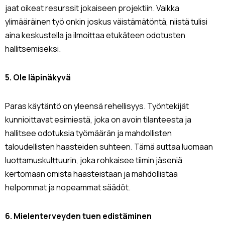
jaat oikeat resurssit jokaiseen projektiin. Vaikka
ylimääräinen työ onkin joskus väistämätöntä, niistä tulisi
aina keskustella ja ilmoittaa etukäteen odotusten
hallitsemiseksi.
5. Ole läpinäkyvä
Paras käytäntö on yleensä rehellisyys. Työntekijät
kunnioittavat esimiestä, joka on avoin tilanteesta ja
hallitsee odotuksia työmäärän ja mahdollisten
taloudellisten haasteiden suhteen. Tämä auttaa luomaan
luottamuskulttuurin, joka rohkaisee tiimin jäseniä
kertomaan omista haasteistaan ​​ja mahdollistaa
helpommat ja nopeammat säädöt.
6. Mielenterveyden tuen edistäminen