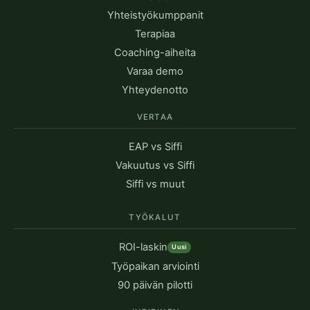
Yhteistyökumppanit
Terapiaa
Coaching-aiheita
Varaa demo
Yhteydenotto
VERTAA
EAP vs Siffi
Vakuutus vs Siffi
Siffi vs muut
TYÖKALUT
ROI-laskin
Uusi
Työpaikan arviointi
90 päivän pilotti