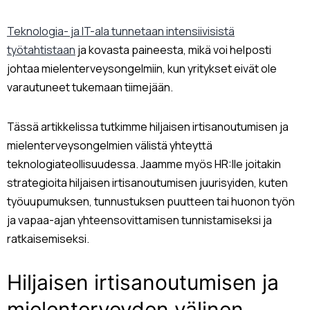
Teknologia- ja IT-ala tunnetaan intensiivisistä
työtahtistaan
ja kovasta paineesta, mikä voi helposti
johtaa mielenterveysongelmiin, kun yritykset eivät ole
varautuneet tukemaan tiimejään.
Tässä artikkelissa tutkimme hiljaisen irtisanoutumisen ja
mielenterveysongelmien välistä yhteyttä
teknologiateollisuudessa. Jaamme myös HR:lle joitakin
strategioita hiljaisen irtisanoutumisen juurisyiden, kuten
työuupumuksen, tunnustuksen puutteen tai huonon työn
ja vapaa-ajan yhteensovittamisen tunnistamiseksi ja
ratkaisemiseksi.
Hiljaisen irtisanoutumisen ja
mielenterveyden välinen