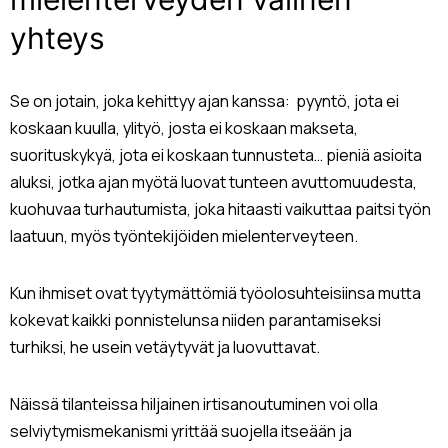
yhteys
Se on jotain, joka kehittyy ajan kanssa: pyyntö, jota ei
koskaan kuulla, ylityö, josta ei koskaan makseta,
suorituskykyä, jota ei koskaan tunnusteta… pieniä asioita
aluksi, jotka ajan myötä luovat tunteen avuttomuudesta,
kuohuvaa turhautumista, joka hitaasti vaikuttaa paitsi työn
laatuun, myös työntekijöiden mielenterveyteen.
Kun ihmiset ovat tyytymättömiä työolosuhteisiinsa mutta
kokevat kaikki ponnistelunsa niiden parantamiseksi
turhiksi, he usein vetäytyvät ja luovuttavat.
Näissä tilanteissa hiljainen irtisanoutuminen voi olla
selviytymismekanismi yrittää suojella itseään ja