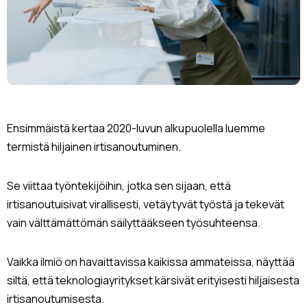
Ensimmäistä kertaa 2020-luvun alkupuolella luemme
termistä hiljainen irtisanoutuminen.
Se viittaa työntekijöihin, jotka sen sijaan, että
irtisanoutuisivat virallisesti, vetäytyvät työstä ja tekevät
vain välttämättömän säilyttääkseen työsuhteensa.
Vaikka ilmiö on havaittavissa kaikissa ammateissa, näyttää
siltä, että teknologiayritykset kärsivät erityisesti hiljaisesta
irtisanoutumisesta.