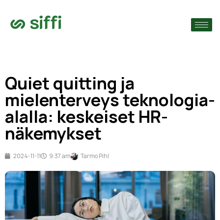
›
ain
›
Quiet quitting ja
›
mielenterveys teknologia-
alalla: keskeiset HR-
näkemykset
2024-11-11
9:37 am
Tarmo Pihl