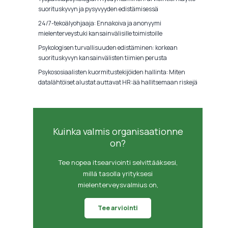
suorituskyvyn ja pysyvyyden edistämisessä
24/7-tekoälyohjaaja: Ennakoiva ja anonyymi
mielenterveystuki kansainvälisille toimistoille
Psykologisen turvallisuuden edistäminen: korkean
suorituskyvyn kansainvälisten tiimien perusta
Psykososiaalisten kuormitustekijöiden hallinta: Miten
datalähtöiset alustat auttavat HR:ää hallitsemaan riskejä
Kuinka valmis organisaationne
on?
Tee nopea itsearviointi selvittääksesi,
millä tasolla yrityksesi
mielenterveysvalmius on,
Tee arviointi