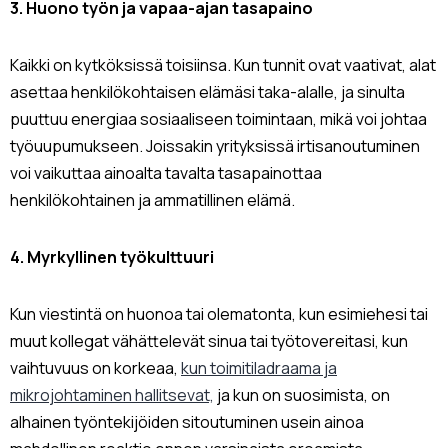
3. Huono työn ja vapaa-ajan tasapaino
Kaikki on kytköksissä toisiinsa. Kun tunnit ovat vaativat, alat
asettaa henkilökohtaisen elämäsi taka-alalle, ja sinulta
puuttuu energiaa sosiaaliseen toimintaan, mikä voi johtaa
työuupumukseen. Joissakin yrityksissä irtisanoutuminen
voi vaikuttaa ainoalta tavalta tasapainottaa
henkilökohtainen ja ammatillinen elämä.
4. Myrkyllinen työkulttuuri
Kun viestintä on huonoa tai olematonta, kun esimiehesi tai
muut kollegat vähättelevät sinua tai työtovereitasi, kun
vaihtuvuus on korkeaa,
kun toimitiladraama ja
mikrojohtaminen hallitsevat,
ja kun on suosimista, on
alhainen työntekijöiden sitoutuminen usein ainoa