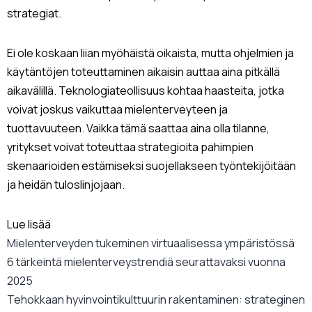
strategiat.
Ei ole koskaan liian myöhäistä oikaista, mutta ohjelmien ja
käytäntöjen toteuttaminen aikaisin auttaa aina pitkällä
aikavälillä. Teknologiateollisuus kohtaa haasteita, jotka
voivat joskus vaikuttaa mielenterveyteen ja
tuottavuuteen. Vaikka tämä saattaa aina olla tilanne,
yritykset voivat toteuttaa strategioita pahimpien
skenaarioiden estämiseksi suojellakseen työntekijöitään
ja heidän tuloslinjojaan.
Lue lisää
Mielenterveyden tukeminen virtuaalisessa ympäristössä
6 tärkeintä mielenterveystrendiä seurattavaksi vuonna
2025
Tehokkaan hyvinvointikulttuurin rakentaminen: strateginen