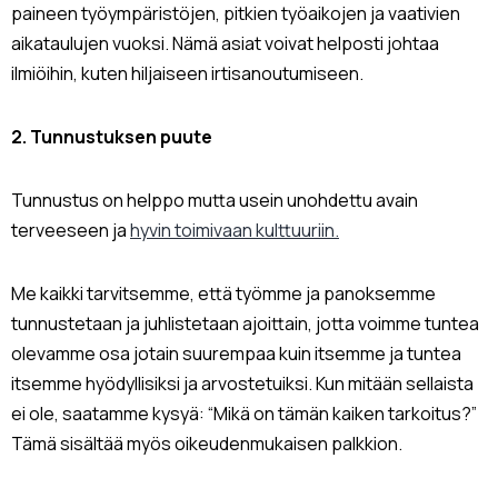
paineen työympäristöjen, pitkien työaikojen ja vaativien
aikataulujen vuoksi. Nämä asiat voivat helposti johtaa
ilmiöihin, kuten hiljaiseen irtisanoutumiseen.
2. Tunnustuksen puute
Tunnustus on helppo mutta usein unohdettu avain
terveeseen ja
hyvin toimivaan kulttuuriin.
Me kaikki tarvitsemme, että työmme ja panoksemme
tunnustetaan ja juhlistetaan ajoittain, jotta voimme tuntea
olevamme osa jotain suurempaa kuin itsemme ja tuntea
itsemme hyödyllisiksi ja arvostetuiksi. Kun mitään sellaista
ei ole, saatamme kysyä: “Mikä on tämän kaiken tarkoitus?”
Tämä sisältää myös oikeudenmukaisen palkkion.