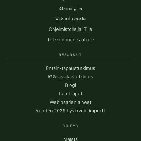
iGamingille
Vakuutukselle
Ohjelmistolle ja IT:lle
Telekommunikaatiolle
RESURSSIT
Entain-tapaustutkimus
IGG-asiakastutkimus
Blogi
Lunttilaput
Webinaarien aiheet
Vuoden 2025 hyvinvointiraportit
YRITYS
Meistä