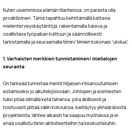
Kuten useimmissa elämän tilanteissa, on parasta olla
proaktiivinen. Tämä tapahtuu kehittämällä kattavia
mielenterveyskäytäntöjä, rakentamalla tukeva ja
osallistava työpaikan kulttuuri ja säännöllisesti
tarkistamalla ja seuraamalla tiimin/ tiimien kokonais “uloilua”.
1. Varhaisten merkkien tunnistaminen/ mielialojen
seuranta
On tärkeää tunnistaa merkit hiljaisen irtisanoutumisen
estämiseksi jo alkutekijöissään. Johtajien ja esimiesten
tulisi pitää silmällä ketä tahansa, joka äkillisesti ja
toistuvasti jättää väliin kokouksia, kieltäytyy ylimääräisistä
projekteista, lähtee aikaisin tai saapuu myöhässä ja ei
enää osallistu tiimin aktiviteetteihin tai keskusteluihin.