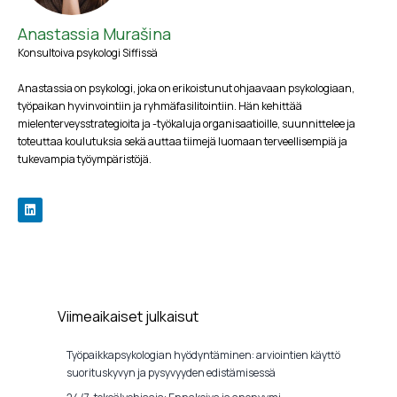
Anastassia Murašina
Konsultoiva psykologi Siffissä
Anastassia on psykologi, joka on erikoistunut ohjaavaan psykologiaan,
työpaikan hyvinvointiin ja ryhmäfasilitointiin. Hän kehittää
mielenterveysstrategioita ja -työkaluja organisaatioille, suunnittelee ja
toteuttaa koulutuksia sekä auttaa tiimejä luomaan terveellisempiä ja
tukevampia työympäristöjä.
Viimeaikaiset julkaisut
Työpaikkapsykologian hyödyntäminen: arviointien käyttö
suorituskyvyn ja pysyvyyden edistämisessä