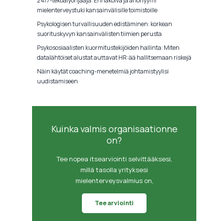
24/7-tekoälyohjaaja: Ennakoiva ja anonyymi
mielenterveystuki kansainvälisille toimistoille
Psykologisen turvallisuuden edistäminen: korkean
suorituskyvyn kansainvälisten tiimien perusta
Psykososiaalisten kuormitustekijöiden hallinta: Miten
datalähtöiset alustat auttavat HR:ää hallitsemaan riskejä
Näin käytät coaching-menetelmiä johtamistyylisi
uudistamiseen
Kuinka valmis organisaationne
on?
Tee nopea itsearviointi selvittääksesi,
millä tasolla yrityksesi
mielenterveysvalmius on,
Tee arviointi