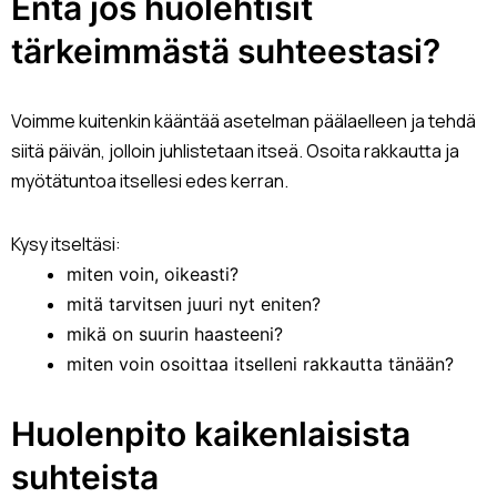
Entä jos huolehtisit
tärkeimmästä suhteestasi?
Voimme kuitenkin kääntää asetelman päälaelleen ja tehdä
siitä päivän, jolloin juhlistetaan itseä. Osoita rakkautta ja
myötätuntoa itsellesi edes kerran.
Kysy itseltäsi:
miten voin, oikeasti?
mitä tarvitsen juuri nyt eniten?
mikä on suurin haasteeni?
miten voin osoittaa itselleni rakkautta tänään?
Huolenpito kaikenlaisista
suhteista