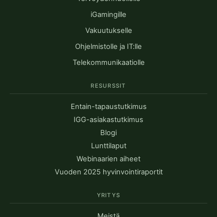
iGamingille
Vakuutukselle
Ohjelmistolle ja IT:lle
Telekommunikaatiolle
RESURSSIT
Entain-tapaustutkimus
IGG-asiakastutkimus
Blogi
Lunttilaput
Webinaarien aiheet
Vuoden 2025 hyvinvointiraportit
YRITYS
Meistä