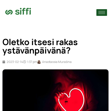
›
ain
›
Oletko itsesi rakas
›
ystävänpäivänä?
2023-02-14
1:37 pm
Anastassia Murašina