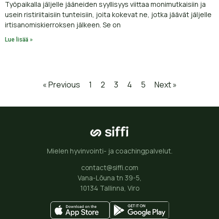
Työpaikalla jäljelle jääneiden syyllisyys viittaa monimutkaisiin ja
usein ristiriitaisiin tunteisiin, joita kokevat ne, jotka jäävät jäljelle
irtisanomiskierroksen jälkeen. Se on
Lue lisää »
« Previous
1
2
3
4
5
Next »
Mielen hyvinvointi- ja coachingpalvelut.
contact@siffi.com
Vana-Lõuna tn 39-5,
10134 Tallinna, Viro