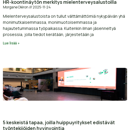
HR-koontinäytön merkitys mielenterveysalustoilla
Morgane Oléron
2025-11-24
Mielenterveysalustoista on tullut välttämättömiä nykypäivän yhä
monimutkaisemmassa, monimuotoisemmassa ja
hajautetummassa työpaikassa. Kuitenkin ilman jäsenneltyä
prosessia, jolla tiedot kerätään, järjestetään ja
Lue lisää »
5 keskeistä tapaa, joilla huippuyritykset edistävät
työntekijöiden hyvinvointia