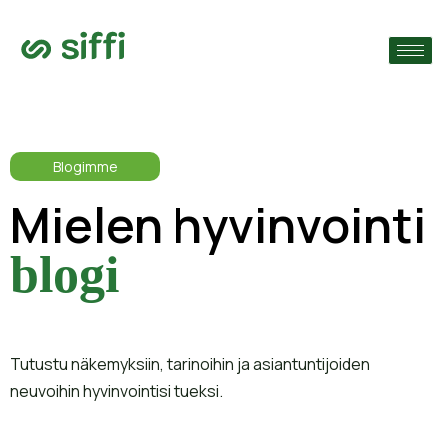
›
ain
›
Blogimme
›
Mielen hyvinvointi
blogi
Tutustu näkemyksiin, tarinoihin ja asiantuntijoiden
neuvoihin hyvinvointisi tueksi.