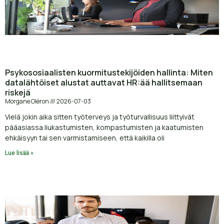
Psykososiaalisten kuormitustekijöiden hallinta: Miten
datalähtöiset alustat auttavat HR:ää hallitsemaan
riskejä
Morgane Oléron
2026-07-03
Vielä jokin aika sitten työterveys ja työturvallisuus liittyivät
pääasiassa liukastumisten, kompastumisten ja kaatumisten
ehkäisyyn tai sen varmistamiseen, että kaikilla oli
Lue lisää »