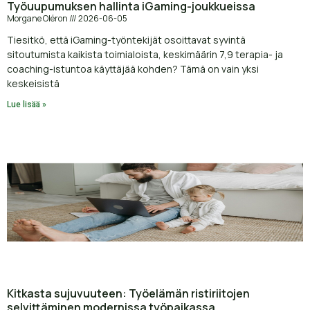
Työuupumuksen hallinta iGaming-joukkueissa
Morgane Oléron
2026-06-05
Tiesitkö, että iGaming-työntekijät osoittavat syvintä
sitoutumista kaikista toimialoista, keskimäärin 7,9 terapia- ja
coaching-istuntoa käyttäjää kohden? Tämä on vain yksi
keskeisistä
Lue lisää »
Kitkasta sujuvuuteen: Työelämän ristiriitojen
selvittäminen modernissa työpaikassa