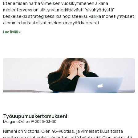
Etenemisen harha Viimeisen vuosikymmenen aikana
mielenterveys on siirtynyt merkittävästi “sivuhyödystä”
keskeiseksi strategiseksi painopisteeksi. Vaikka monet yritykset
aiemmin tarkastelivat mielenterveyttä kapeasti
Lue lisää »
Työuupumuskertomukseni
Morgane Oléron
2026-03-30
Nimeni on Victoria. Olen 46-vuotias, ja viimeiset kuusitoista
vuotta olen ollut sekä työnantaja että työntekijä. Olen yksi niistä