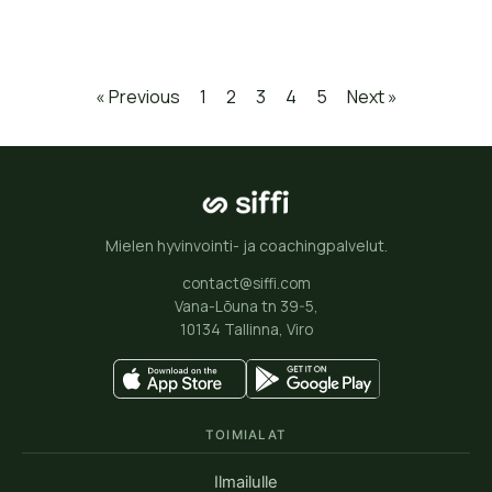
« Previous
1
2
3
4
5
Next »
Mielen hyvinvointi- ja coachingpalvelut.
contact@siffi.com
Vana-Lõuna tn 39-5,
10134 Tallinna, Viro
TOIMIALAT
Ilmailulle