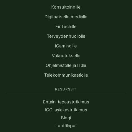
Konsultoinnille
Digitaaliselle medialle
FinTechille
Terveydenhuollolle
iGamingille
Vakuutukselle
Ohjelmistolle ja IT:lle
Telekommunikaatiolle
RESURSSIT
Entain-tapaustutkimus
IGG-asiakastutkimus
Blogi
Lunttilaput